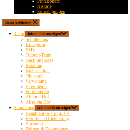
Privatsphäre
Historie
Einwilligungen
Menü schließen
Team
Untermenü anzeigen
Schulleitung
Kollegium
SMV
Tutoren-Team
Nachhilfebörse
Beratung
Fachschaften
Oberstufe
Verwaltung
Elternbeirat
Förderverein
Abituria Hof
Absolvia Hof
Schulleben
Untermenü anzeigen
Begabtenförderung/ILV
Berufliche Orientierung
Erasmus+
Fahrten & Exkursionen