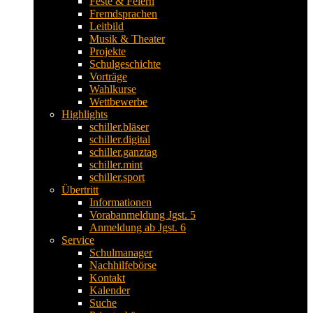
Feste & Feiern
Fremdsprachen
Leitbild
Musik & Theater
Projekte
Schulgeschichte
Vorträge
Wahlkurse
Wettbewerbe
Highlights
schiller.bläser
schiller.digital
schiller.ganztag
schiller.mint
schiller.sport
Übertritt
Informationen
Vorabanmeldung Jgst. 5
Anmeldung ab Jgst. 6
Service
Schulmanager
Nachhilfebörse
Kontakt
Kalender
Suche