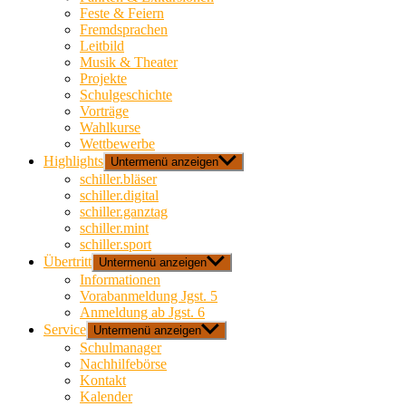
Feste & Feiern
Fremdsprachen
Leitbild
Musik & Theater
Projekte
Schulgeschichte
Vorträge
Wahlkurse
Wettbewerbe
Highlights
Untermenü anzeigen
schiller.bläser
schiller.digital
schiller.ganztag
schiller.mint
schiller.sport
Übertritt
Untermenü anzeigen
Informationen
Vorabanmeldung Jgst. 5
Anmeldung ab Jgst. 6
Service
Untermenü anzeigen
Schulmanager
Nachhilfebörse
Kontakt
Kalender