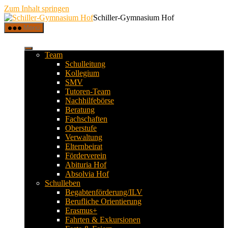
Zum Inhalt springen
Schiller-Gymnasium Hof
Menü
Team
Schulleitung
Kollegium
SMV
Tutoren-Team
Nachhilfebörse
Beratung
Fachschaften
Oberstufe
Verwaltung
Elternbeirat
Förderverein
Abituria Hof
Absolvia Hof
Schulleben
Begabtenförderung/ILV
Berufliche Orientierung
Erasmus+
Fahrten & Exkursionen