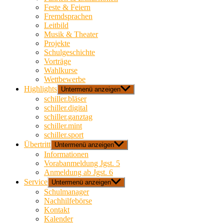
Feste & Feiern
Fremdsprachen
Leitbild
Musik & Theater
Projekte
Schulgeschichte
Vorträge
Wahlkurse
Wettbewerbe
Highlights
Untermenü anzeigen
schiller.bläser
schiller.digital
schiller.ganztag
schiller.mint
schiller.sport
Übertritt
Untermenü anzeigen
Informationen
Vorabanmeldung Jgst. 5
Anmeldung ab Jgst. 6
Service
Untermenü anzeigen
Schulmanager
Nachhilfebörse
Kontakt
Kalender