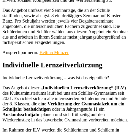
Erwerb sozialer Kompetenzen und der Werteerziehung zu.
Das Angebot umfasst vier Seminartage, die an der Schule
stattfinden, sowie ab Jgst. 8 ein dreitägiges Seminar auf Kloster
Banz. Pro Schuljahr werden jeweils vier Begabtenseminare
angeboten, die unterschiedlichen Fächern zugeordnet sind. Die
Schülerinnen und Schüler wählen aus diesem Angebot ein Seminar
aus und arbeiten in ihrem Seminar meist jahrgangsübergreifend an
fachspezifischen Fragestellungen.
Ansprechpartnerin:
Bettina Münzer
Individuelle Lernzeitverkürzung
Individuelle Lernzeitverkürzung – was ist das eigentlich?
Das Angebot dieser
„Individuellen Lernzeitverkürzung“ (ILV)
des Kultusministeriums läuft bei uns am Schiller-Gymnasium seit
2021. Es richtet sich an alle interessierten Schülerinnen und Schüler
der 8. Klassen, die
eine Verkürzung der Gymnasialzeit um ein
Schuljahr beabsichtigen
oder in Jahrgangstufe 11 ein
Auslandsschuljahr
planen und sich frühzeitig auf den
Wiedereinstieg in das bayerische Gymnasium vorbereiten möchten.
Im Rahmen der ILV werden die Schülerinnen und Schülern
in