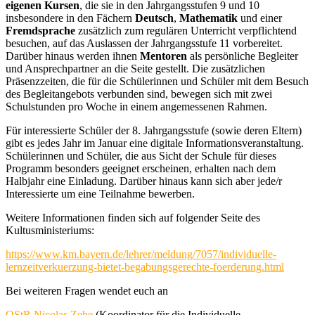
eigenen Kursen
, die sie in den Jahrgangsstufen 9 und 10
insbesondere in den Fächern
Deutsch
,
Mathematik
und einer
Fremdsprache
zusätzlich zum regulären Unterricht verpflichtend
besuchen, auf das Auslassen der Jahrgangsstufe 11 vorbereitet.
Darüber hinaus werden ihnen
Mentoren
als persönliche Begleiter
und Ansprechpartner an die Seite gestellt. Die zusätzlichen
Präsenzzeiten, die für die Schülerinnen und Schüler mit dem Besuch
des Begleitangebots verbunden sind, bewegen sich mit zwei
Schulstunden pro Woche in einem angemessenen Rahmen.
Für interessierte Schüler der 8. Jahrgangsstufe (sowie deren Eltern)
gibt es jedes Jahr im Januar eine digitale Informationsveranstaltung.
Schülerinnen und Schüler, die aus Sicht der Schule für dieses
Programm besonders geeignet erscheinen, erhalten nach dem
Halbjahr eine Einladung. Darüber hinaus kann sich aber jede/r
Interessierte um eine Teilnahme bewerben.
Weitere Informationen finden sich auf folgender Seite des
Kultusministeriums:
https://www.km.bayern.de/lehrer/meldung/7057/individuelle-
lernzeitverkuerzung-bietet-begabungsgerechte-foerderung.html
Bei weiteren Fragen wendet euch an
OStR Nicolas Zehe
(Koordinator für die Individuelle