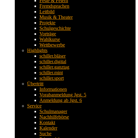
Feste & Feiern
Fremdsprachen
Leitbild
Musik & Theater
Projekte
Schulgeschichte
Vorträge
Wahlkurse
Wettbewerbe
Highlights
schiller.bläser
schiller.digital
schiller.ganztag
schiller.mint
schiller.sport
Übertritt
Informationen
Vorabanmeldung Jgst. 5
Anmeldung ab Jgst. 6
Service
Schulmanager
Nachhilfebörse
Kontakt
Kalender
Suche