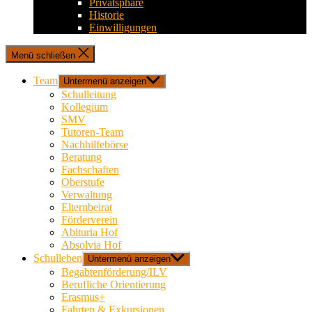
Privatsphäre
Historie
Einwilligungen
Menü schließen
Team
Untermenü anzeigen
Schulleitung
Kollegium
SMV
Tutoren-Team
Nachhilfebörse
Beratung
Fachschaften
Oberstufe
Verwaltung
Elternbeirat
Förderverein
Abituria Hof
Absolvia Hof
Schulleben
Untermenü anzeigen
Begabtenförderung/ILV
Berufliche Orientierung
Erasmus+
Fahrten & Exkursionen