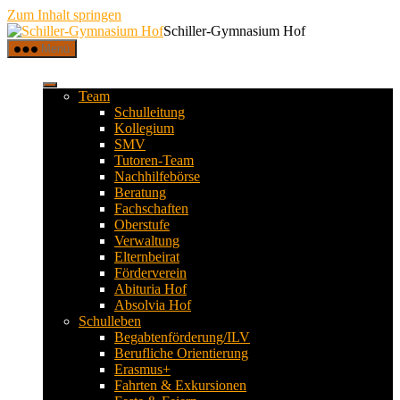
Zum Inhalt springen
Schiller-Gymnasium Hof
Menü
Team
Schulleitung
Kollegium
SMV
Tutoren-Team
Nachhilfebörse
Beratung
Fachschaften
Oberstufe
Verwaltung
Elternbeirat
Förderverein
Abituria Hof
Absolvia Hof
Schulleben
Begabtenförderung/ILV
Berufliche Orientierung
Erasmus+
Fahrten & Exkursionen