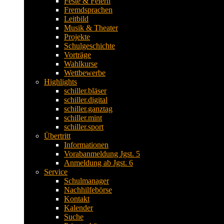
Feste & Feiern
Fremdsprachen
Leitbild
Musik & Theater
Projekte
Schulgeschichte
Vorträge
Wahlkurse
Wettbewerbe
Highlights
schiller.bläser
schiller.digital
schiller.ganztag
schiller.mint
schiller.sport
Übertritt
Informationen
Vorabanmeldung Jgst. 5
Anmeldung ab Jgst. 6
Service
Schulmanager
Nachhilfebörse
Kontakt
Kalender
Suche