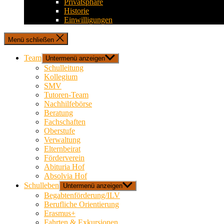
Privatsphäre
Historie
Einwilligungen
Menü schließen
Team
Untermenü anzeigen
Schulleitung
Kollegium
SMV
Tutoren-Team
Nachhilfebörse
Beratung
Fachschaften
Oberstufe
Verwaltung
Elternbeirat
Förderverein
Abituria Hof
Absolvia Hof
Schulleben
Untermenü anzeigen
Begabtenförderung/ILV
Berufliche Orientierung
Erasmus+
Fahrten & Exkursionen