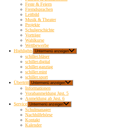
Feste & Feiern
Fremdsprachen
Leitbild
Musik & Theater
Projekte
Schulgeschichte
Vorträge
Wahlkurse
Wettbewerbe
Highlights
Untermenü anzeigen
schiller.bläser
schiller.digital
schiller.ganztag
schiller.mint
schiller.sport
Übertritt
Untermenü anzeigen
Informationen
Vorabanmeldung Jgst. 5
Anmeldung ab Jgst. 6
Service
Untermenü anzeigen
Schulmanager
Nachhilfebörse
Kontakt
Kalender