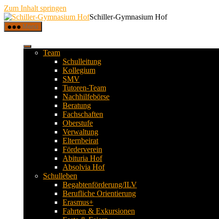
Zum Inhalt springen
Schiller-Gymnasium Hof
Menü
Team
Schulleitung
Kollegium
SMV
Tutoren-Team
Nachhilfebörse
Beratung
Fachschaften
Oberstufe
Verwaltung
Elternbeirat
Förderverein
Abituria Hof
Absolvia Hof
Schulleben
Begabtenförderung/ILV
Berufliche Orientierung
Erasmus+
Fahrten & Exkursionen