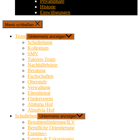
Privatsphäre
Historie
Einwilligungen
Menü schließen
Team
Untermenü anzeigen
Schulleitung
Kollegium
SMV
Tutoren-Team
Nachhilfebörse
Beratung
Fachschaften
Oberstufe
Verwaltung
Elternbeirat
Förderverein
Abituria Hof
Absolvia Hof
Schulleben
Untermenü anzeigen
Begabtenförderung/ILV
Berufliche Orientierung
Erasmus+
Fahrten & Exkursionen