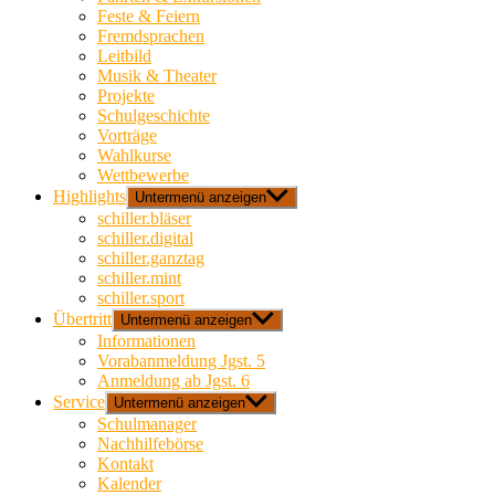
Feste & Feiern
Fremdsprachen
Leitbild
Musik & Theater
Projekte
Schulgeschichte
Vorträge
Wahlkurse
Wettbewerbe
Highlights
Untermenü anzeigen
schiller.bläser
schiller.digital
schiller.ganztag
schiller.mint
schiller.sport
Übertritt
Untermenü anzeigen
Informationen
Vorabanmeldung Jgst. 5
Anmeldung ab Jgst. 6
Service
Untermenü anzeigen
Schulmanager
Nachhilfebörse
Kontakt
Kalender