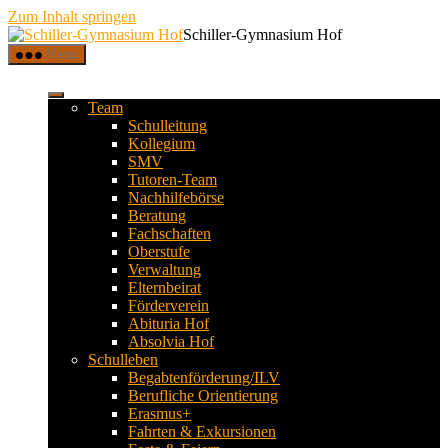
Zum Inhalt springen
Schiller-Gymnasium Hof
Menü
Team
Schulleitung
Kollegium
SMV
Tutoren-Team
Nachhilfebörse
Beratung
Fachschaften
Oberstufe
Verwaltung
Elternbeirat
Förderverein
Abituria Hof
Absolvia Hof
Schulleben
Begabtenförderung/ILV
Berufliche Orientierung
Erasmus+
Fahrten & Exkursionen