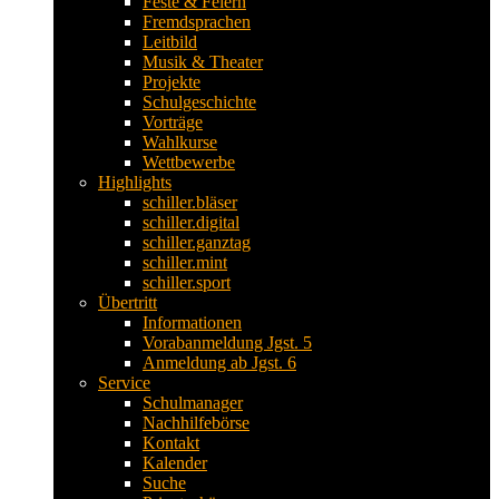
Feste & Feiern
Fremdsprachen
Leitbild
Musik & Theater
Projekte
Schulgeschichte
Vorträge
Wahlkurse
Wettbewerbe
Highlights
schiller.bläser
schiller.digital
schiller.ganztag
schiller.mint
schiller.sport
Übertritt
Informationen
Vorabanmeldung Jgst. 5
Anmeldung ab Jgst. 6
Service
Schulmanager
Nachhilfebörse
Kontakt
Kalender
Suche