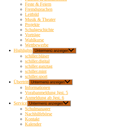
Feste & Feiern
Fremdsprachen
Leitbild
Musik & Theater
Projekte
Schulgeschichte
Vorträge
Wahlkurse
Wettbewerbe
Highlights
Untermenü anzeigen
schiller.bläser
schiller.digital
schiller.ganztag
schiller.mint
schiller.sport
Übertritt
Untermenü anzeigen
Informationen
Vorabanmeldung Jgst. 5
Anmeldung ab Jgst. 6
Service
Untermenü anzeigen
Schulmanager
Nachhilfebörse
Kontakt
Kalender