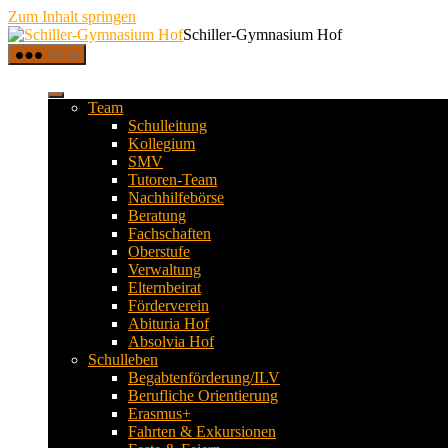
Zum Inhalt springen
Schiller-Gymnasium Hof
Menü
Team
Schulleitung
Kollegium
SMV
Tutoren-Team
Nachhilfebörse
Beratung
Fachschaften
Oberstufe
Verwaltung
Elternbeirat
Förderverein
Abituria Hof
Absolvia Hof
Schulleben
Begabtenförderung/ILV
Berufliche Orientierung
Erasmus+
Fahrten & Exkursionen