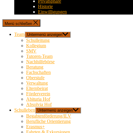
Privatsphäre
Historie
Einwilligungen
Menü schließen
Team
Untermenü anzeigen
Schulleitung
Kollegium
SMV
Tutoren-Team
Nachhilfebörse
Beratung
Fachschaften
Oberstufe
Verwaltung
Elternbeirat
Förderverein
Abituria Hof
Absolvia Hof
Schulleben
Untermenü anzeigen
Begabtenförderung/ILV
Berufliche Orientierung
Erasmus+
Fahrten & Exkursionen