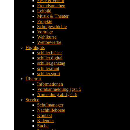
Feste & Feiern
Fremdsprachen
Leitbild
Musik & Theater
Projekte
Schulgeschichte
Vorträge
Wahlkurse
Wettbewerbe
Highlights
schiller.bläser
schiller.digital
schiller.ganztag
schiller.mint
schiller.sport
Übertritt
Informationen
Vorabanmeldung Jgst. 5
Anmeldung ab Jgst. 6
Service
Schulmanager
Nachhilfebörse
Kontakt
Kalender
Suche