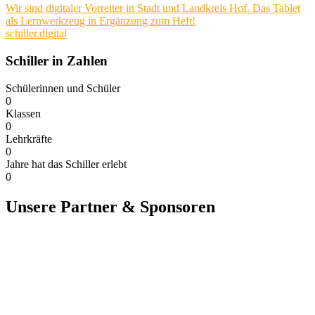
Wir sind digitaler Vorreiter in Stadt und Landkreis Hof. Das Tablet
als Lernwerkzeug in Ergänzung zum Heft!
schiller.digital
Schiller in Zahlen
Schülerinnen und Schüler
0
Klassen
0
Lehrkräfte
0
Jahre hat das Schiller erlebt​
0
Unsere Partner & Sponsoren
Oberfranken Stiftung
MINTec
Deutsches Kinderhilfswerk
Jugend präsentiert
Schule ohne Rassismus
HVTS
WILO Stiftung
Hofer Symphoniker
Sandler
logo_dsdz_RGB-transparent
GesundeSchuleBayern
erasmus plus
umweltschule