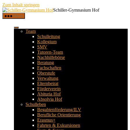
Zum Inhalt springen
Schiller-Gymnasium Hof
Menü
Team
Schulleitung
Kollegium
SMV
Tutoren-Team
Nachhilfebörse
Beratung
Fachschaften
Oberstufe
Verwaltung
Elternbeirat
Förderverein
Abituria Hof
Absolvia Hof
Schulleben
Begabtenförderung/ILV
Berufliche Orientierung
Erasmus+
Fahrten & Exkursionen