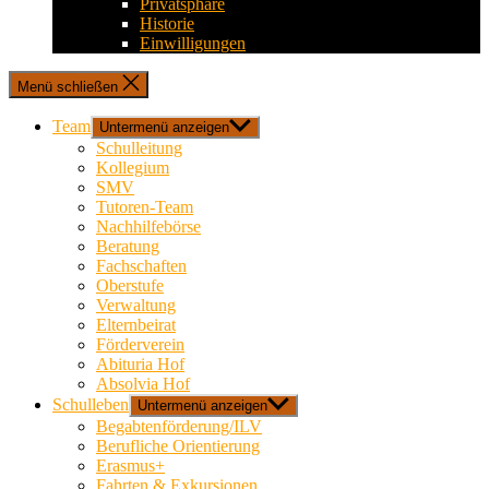
Privatsphäre
Historie
Einwilligungen
Menü schließen
Team
Untermenü anzeigen
Schulleitung
Kollegium
SMV
Tutoren-Team
Nachhilfebörse
Beratung
Fachschaften
Oberstufe
Verwaltung
Elternbeirat
Förderverein
Abituria Hof
Absolvia Hof
Schulleben
Untermenü anzeigen
Begabtenförderung/ILV
Berufliche Orientierung
Erasmus+
Fahrten & Exkursionen