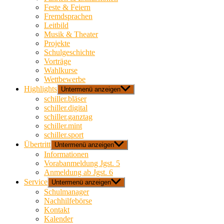
Feste & Feiern
Fremdsprachen
Leitbild
Musik & Theater
Projekte
Schulgeschichte
Vorträge
Wahlkurse
Wettbewerbe
Highlights
Untermenü anzeigen
schiller.bläser
schiller.digital
schiller.ganztag
schiller.mint
schiller.sport
Übertritt
Untermenü anzeigen
Informationen
Vorabanmeldung Jgst. 5
Anmeldung ab Jgst. 6
Service
Untermenü anzeigen
Schulmanager
Nachhilfebörse
Kontakt
Kalender