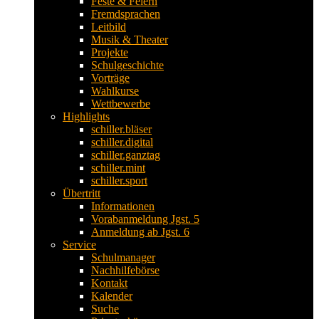
Feste & Feiern
Fremdsprachen
Leitbild
Musik & Theater
Projekte
Schulgeschichte
Vorträge
Wahlkurse
Wettbewerbe
Highlights
schiller.bläser
schiller.digital
schiller.ganztag
schiller.mint
schiller.sport
Übertritt
Informationen
Vorabanmeldung Jgst. 5
Anmeldung ab Jgst. 6
Service
Schulmanager
Nachhilfebörse
Kontakt
Kalender
Suche