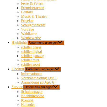
Feste & Feiern
Fremdsprachen
Leitbild
Musik & Theater
Projekte
Schulgeschichte
Vorträge
Wahlkurse
Wettbewerbe
Highlights
Untermenü anzeigen
schiller.bläser
schiller.digital
schiller.ganztag
schiller.mint
schiller.sport
Übertritt
Untermenü anzeigen
Informationen
Vorabanmeldung Jgst. 5
Anmeldung ab Jgst. 6
Service
Untermenü anzeigen
Schulmanager
Nachhilfebörse
Kontakt
Kalender