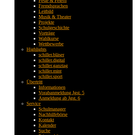
Feste & Feiern
Fremdsprachen
Leitbild
Musik & Theater
Projekte
Schulgeschichte
Vorträge
Wahlkurse
Wettbewerbe
Highlights
schiller.bläser
schiller.digital
schiller.ganztag
schiller.mint
schiller.sport
Übertritt
Informationen
Vorabanmeldung Jgst. 5
Anmeldung ab Jgst. 6
Service
Schulmanager
Nachhilfebörse
Kontakt
Kalender
Suche