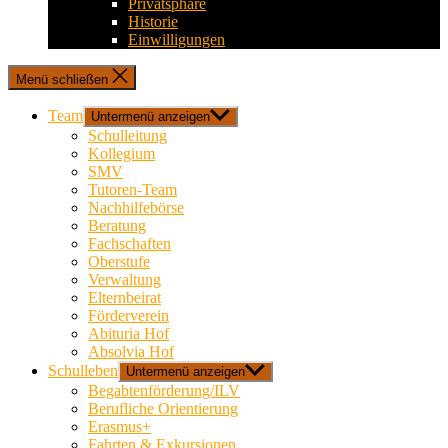
Privatsphäre
Historie
Einwilligungen
Menü schließen
Team
Untermenü anzeigen
Schulleitung
Kollegium
SMV
Tutoren-Team
Nachhilfebörse
Beratung
Fachschaften
Oberstufe
Verwaltung
Elternbeirat
Förderverein
Abituria Hof
Absolvia Hof
Schulleben
Untermenü anzeigen
Begabtenförderung/ILV
Berufliche Orientierung
Erasmus+
Fahrten & Exkursionen