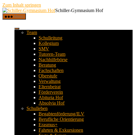
Zum Inhalt springen
Schiller-Gymnasium Hof
Menü
Team
Schulleitung
Kollegium
SMV
Tutoren-Team
Nachhilfebörse
Beratung
Fachschaften
Oberstufe
Verwaltung
Elternbeirat
Förderverein
Abituria Hof
Absolvia Hof
Schulleben
Begabtenförderung/ILV
Berufliche Orientierung
Erasmus+
Fahrten & Exkursionen