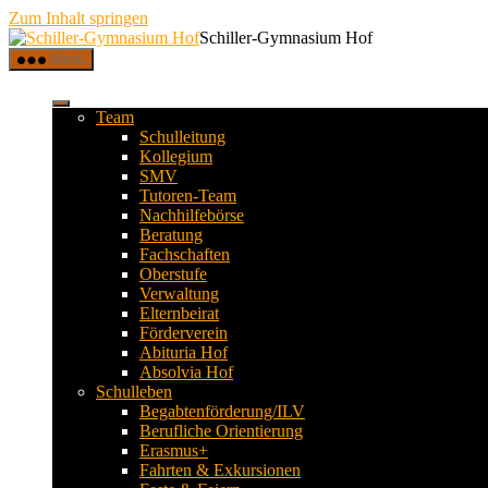
Zum Inhalt springen
Schiller-Gymnasium Hof
Menü
Team
Schulleitung
Kollegium
SMV
Tutoren-Team
Nachhilfebörse
Beratung
Fachschaften
Oberstufe
Verwaltung
Elternbeirat
Förderverein
Abituria Hof
Absolvia Hof
Schulleben
Begabtenförderung/ILV
Berufliche Orientierung
Erasmus+
Fahrten & Exkursionen