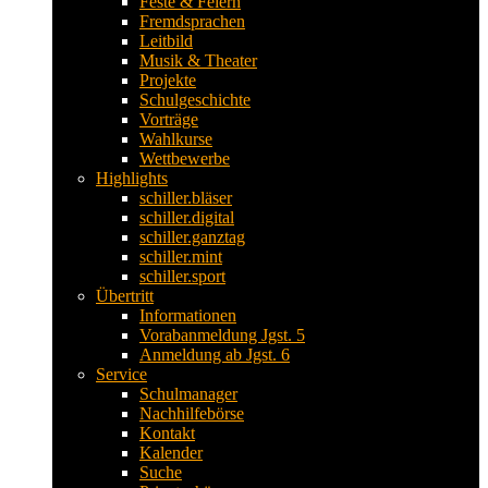
Feste & Feiern
Fremdsprachen
Leitbild
Musik & Theater
Projekte
Schulgeschichte
Vorträge
Wahlkurse
Wettbewerbe
Highlights
schiller.bläser
schiller.digital
schiller.ganztag
schiller.mint
schiller.sport
Übertritt
Informationen
Vorabanmeldung Jgst. 5
Anmeldung ab Jgst. 6
Service
Schulmanager
Nachhilfebörse
Kontakt
Kalender
Suche