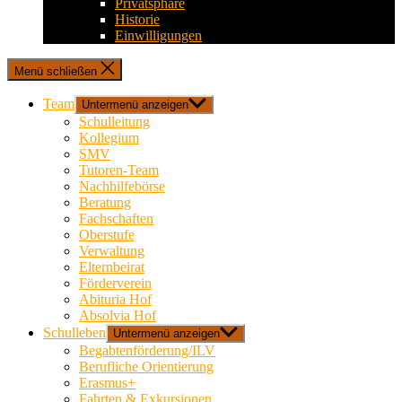
Privatsphäre
Historie
Einwilligungen
Menü schließen
Team
Untermenü anzeigen
Schulleitung
Kollegium
SMV
Tutoren-Team
Nachhilfebörse
Beratung
Fachschaften
Oberstufe
Verwaltung
Elternbeirat
Förderverein
Abituria Hof
Absolvia Hof
Schulleben
Untermenü anzeigen
Begabtenförderung/ILV
Berufliche Orientierung
Erasmus+
Fahrten & Exkursionen