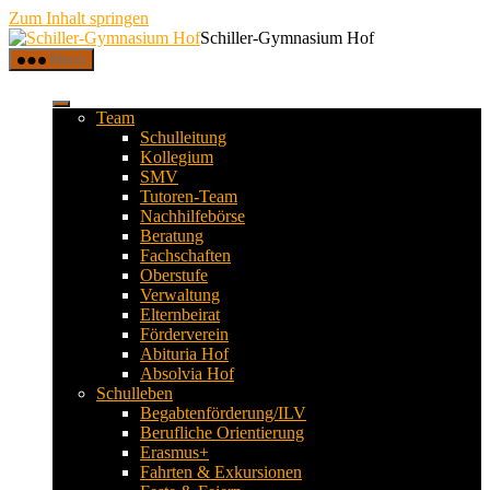
Zum Inhalt springen
Schiller-Gymnasium Hof
Menü
Team
Schulleitung
Kollegium
SMV
Tutoren-Team
Nachhilfebörse
Beratung
Fachschaften
Oberstufe
Verwaltung
Elternbeirat
Förderverein
Abituria Hof
Absolvia Hof
Schulleben
Begabtenförderung/ILV
Berufliche Orientierung
Erasmus+
Fahrten & Exkursionen