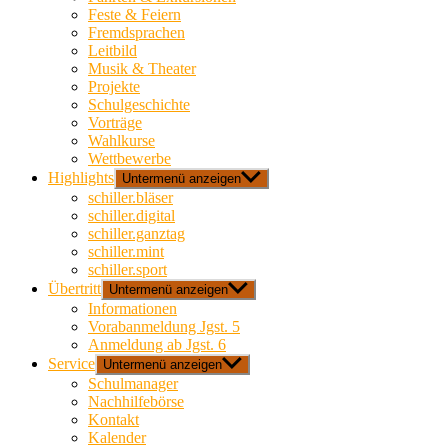
Feste & Feiern
Fremdsprachen
Leitbild
Musik & Theater
Projekte
Schulgeschichte
Vorträge
Wahlkurse
Wettbewerbe
Highlights
Untermenü anzeigen
schiller.bläser
schiller.digital
schiller.ganztag
schiller.mint
schiller.sport
Übertritt
Untermenü anzeigen
Informationen
Vorabanmeldung Jgst. 5
Anmeldung ab Jgst. 6
Service
Untermenü anzeigen
Schulmanager
Nachhilfebörse
Kontakt
Kalender