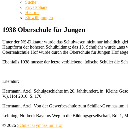
Suche
Privatsphäre
Historie
Einwilligungen
1938 Oberschule für Jungen
Unter der NS-Diktatur wurde das Schulwesen nicht nur inhaltlich gleic
Hauptform der höheren Schulbildung; das 13. Schuljahr wurde „aus wi
Oberrealschule Hof wurde durch die Oberschule für Jungen Hof abge
Ebenfalls 1938 musste der letzte verbliebene jüdische Schüler die Sch
Literatur:
Herrmann, Axel: Schulgeschichte im 20. Jahrhundert, in: Kleine Ges
V.), Hof 2010, S. 170.
Herrmann, Axel: Von der Gewerbeschule zum Schiller-Gymnasium, in
Lehning, Norbert: Bayerns Weg in die Bildungsgesellschaft, Bd. 1, M
© 2026
Schiller-Gymnasium Hof