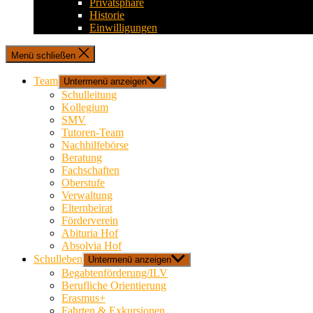
Privatsphäre
Historie
Einwilligungen
Menü schließen
Team
Untermenü anzeigen
Schulleitung
Kollegium
SMV
Tutoren-Team
Nachhilfebörse
Beratung
Fachschaften
Oberstufe
Verwaltung
Elternbeirat
Förderverein
Abituria Hof
Absolvia Hof
Schulleben
Untermenü anzeigen
Begabtenförderung/ILV
Berufliche Orientierung
Erasmus+
Fahrten & Exkursionen