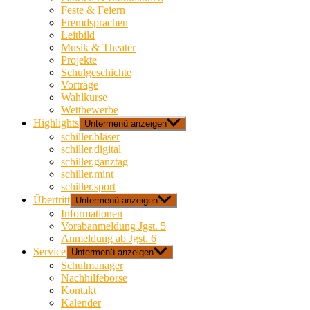
Feste & Feiern
Fremdsprachen
Leitbild
Musik & Theater
Projekte
Schulgeschichte
Vorträge
Wahlkurse
Wettbewerbe
Highlights
Untermenü anzeigen
schiller.bläser
schiller.digital
schiller.ganztag
schiller.mint
schiller.sport
Übertritt
Untermenü anzeigen
Informationen
Vorabanmeldung Jgst. 5
Anmeldung ab Jgst. 6
Service
Untermenü anzeigen
Schulmanager
Nachhilfebörse
Kontakt
Kalender