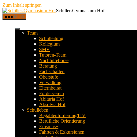
Zum Inhalt springen
Schiller-Gymnasium Hof
Menü
Team
Schulleitung
Kollegium
SMV
Tutoren-Team
Nachhilfebörse
Beratung
Fachschaften
Oberstufe
Verwaltung
Elternbeirat
Förderverein
Abituria Hof
Absolvia Hof
Schulleben
Begabtenförderung/ILV
Berufliche Orientierung
Erasmus+
Fahrten & Exkursionen