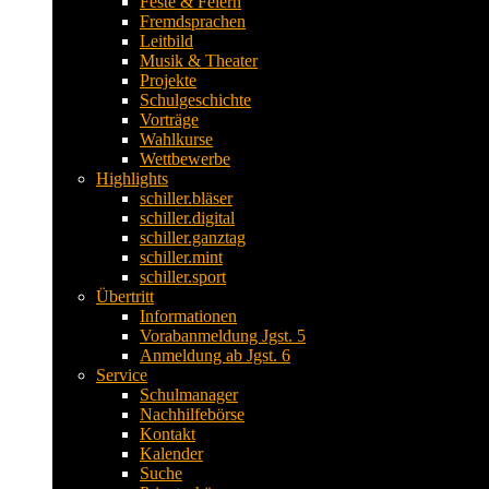
Feste & Feiern
Fremdsprachen
Leitbild
Musik & Theater
Projekte
Schulgeschichte
Vorträge
Wahlkurse
Wettbewerbe
Highlights
schiller.bläser
schiller.digital
schiller.ganztag
schiller.mint
schiller.sport
Übertritt
Informationen
Vorabanmeldung Jgst. 5
Anmeldung ab Jgst. 6
Service
Schulmanager
Nachhilfebörse
Kontakt
Kalender
Suche