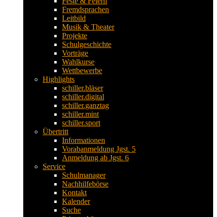
Feste & Feiern
Fremdsprachen
Leitbild
Musik & Theater
Projekte
Schulgeschichte
Vorträge
Wahlkurse
Wettbewerbe
Highlights
schiller.bläser
schiller.digital
schiller.ganztag
schiller.mint
schiller.sport
Übertritt
Informationen
Vorabanmeldung Jgst. 5
Anmeldung ab Jgst. 6
Service
Schulmanager
Nachhilfebörse
Kontakt
Kalender
Suche