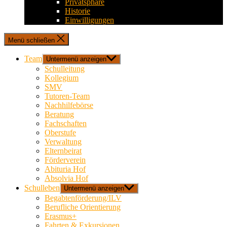
Privatsphäre
Historie
Einwilligungen
Menü schließen
Team
Untermenü anzeigen
Schulleitung
Kollegium
SMV
Tutoren-Team
Nachhilfebörse
Beratung
Fachschaften
Oberstufe
Verwaltung
Elternbeirat
Förderverein
Abituria Hof
Absolvia Hof
Schulleben
Untermenü anzeigen
Begabtenförderung/ILV
Berufliche Orientierung
Erasmus+
Fahrten & Exkursionen