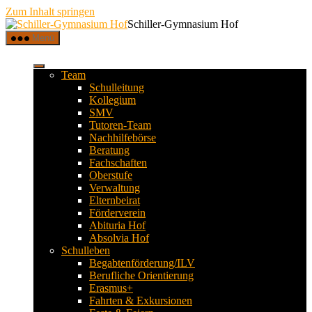
Zum Inhalt springen
Schiller-Gymnasium Hof
Menü
Team
Schulleitung
Kollegium
SMV
Tutoren-Team
Nachhilfebörse
Beratung
Fachschaften
Oberstufe
Verwaltung
Elternbeirat
Förderverein
Abituria Hof
Absolvia Hof
Schulleben
Begabtenförderung/ILV
Berufliche Orientierung
Erasmus+
Fahrten & Exkursionen