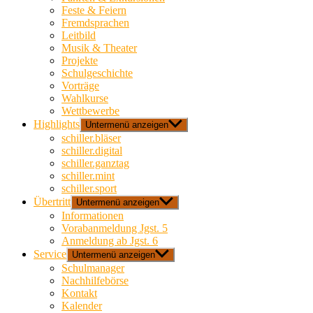
Feste & Feiern
Fremdsprachen
Leitbild
Musik & Theater
Projekte
Schulgeschichte
Vorträge
Wahlkurse
Wettbewerbe
Highlights
Untermenü anzeigen
schiller.bläser
schiller.digital
schiller.ganztag
schiller.mint
schiller.sport
Übertritt
Untermenü anzeigen
Informationen
Vorabanmeldung Jgst. 5
Anmeldung ab Jgst. 6
Service
Untermenü anzeigen
Schulmanager
Nachhilfebörse
Kontakt
Kalender