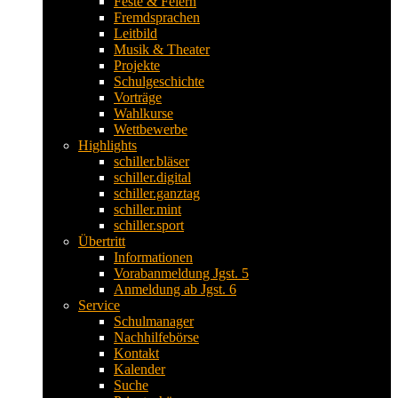
Feste & Feiern
Fremdsprachen
Leitbild
Musik & Theater
Projekte
Schulgeschichte
Vorträge
Wahlkurse
Wettbewerbe
Highlights
schiller.bläser
schiller.digital
schiller.ganztag
schiller.mint
schiller.sport
Übertritt
Informationen
Vorabanmeldung Jgst. 5
Anmeldung ab Jgst. 6
Service
Schulmanager
Nachhilfebörse
Kontakt
Kalender
Suche