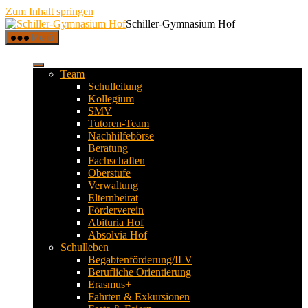
Zum Inhalt springen
Schiller-Gymnasium Hof
Menü
Team
Schulleitung
Kollegium
SMV
Tutoren-Team
Nachhilfebörse
Beratung
Fachschaften
Oberstufe
Verwaltung
Elternbeirat
Förderverein
Abituria Hof
Absolvia Hof
Schulleben
Begabtenförderung/ILV
Berufliche Orientierung
Erasmus+
Fahrten & Exkursionen