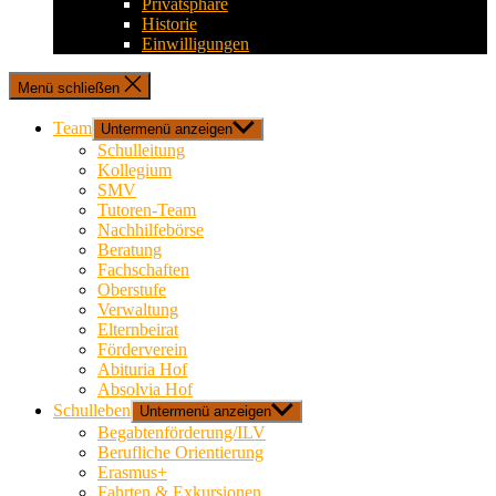
Privatsphäre
Historie
Einwilligungen
Menü schließen
Team
Untermenü anzeigen
Schulleitung
Kollegium
SMV
Tutoren-Team
Nachhilfebörse
Beratung
Fachschaften
Oberstufe
Verwaltung
Elternbeirat
Förderverein
Abituria Hof
Absolvia Hof
Schulleben
Untermenü anzeigen
Begabtenförderung/ILV
Berufliche Orientierung
Erasmus+
Fahrten & Exkursionen