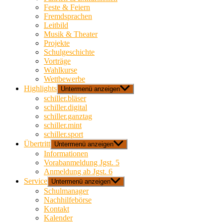
Feste & Feiern
Fremdsprachen
Leitbild
Musik & Theater
Projekte
Schulgeschichte
Vorträge
Wahlkurse
Wettbewerbe
Highlights
Untermenü anzeigen
schiller.bläser
schiller.digital
schiller.ganztag
schiller.mint
schiller.sport
Übertritt
Untermenü anzeigen
Informationen
Vorabanmeldung Jgst. 5
Anmeldung ab Jgst. 6
Service
Untermenü anzeigen
Schulmanager
Nachhilfebörse
Kontakt
Kalender