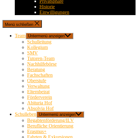
Privatsphäre
Historie
Einwilligungen
Menü schließen
Team
Untermenü anzeigen
Schulleitung
Kollegium
SMV
Tutoren-Team
Nachhilfebörse
Beratung
Fachschaften
Oberstufe
Verwaltung
Elternbeirat
Förderverein
Abituria Hof
Absolvia Hof
Schulleben
Untermenü anzeigen
Begabtenförderung/ILV
Berufliche Orientierung
Erasmus+
Fahrten & Exkursionen