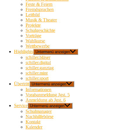
Feste & Feiern
Fremdsprachen
Leitbild
Musik & Theater
Projekte
Schulgeschichte
Vorträge
Wahlkurse
Wettbewerbe
Highlights
Untermenü anzeigen
schiller.bläser
schiller.digital
schiller.ganztag
schiller.mint
schiller.sport
Übertritt
Untermenü anzeigen
Informationen
Vorabanmeldung Jgst. 5
Anmeldung ab Jgst. 6
Service
Untermenü anzeigen
Schulmanager
Nachhilfebörse
Kontakt
Kalender