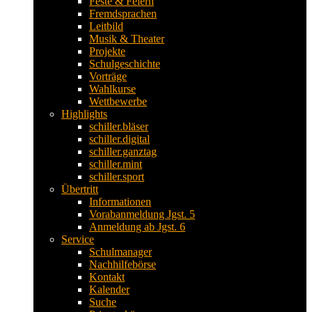
Feste & Feiern
Fremdsprachen
Leitbild
Musik & Theater
Projekte
Schulgeschichte
Vorträge
Wahlkurse
Wettbewerbe
Highlights
schiller.bläser
schiller.digital
schiller.ganztag
schiller.mint
schiller.sport
Übertritt
Informationen
Vorabanmeldung Jgst. 5
Anmeldung ab Jgst. 6
Service
Schulmanager
Nachhilfebörse
Kontakt
Kalender
Suche