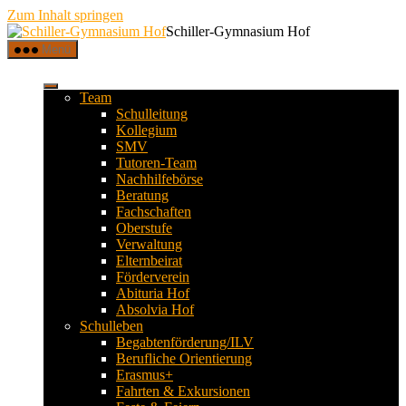
Zum Inhalt springen
Schiller-Gymnasium Hof
Menü
Team
Schulleitung
Kollegium
SMV
Tutoren-Team
Nachhilfebörse
Beratung
Fachschaften
Oberstufe
Verwaltung
Elternbeirat
Förderverein
Abituria Hof
Absolvia Hof
Schulleben
Begabtenförderung/ILV
Berufliche Orientierung
Erasmus+
Fahrten & Exkursionen