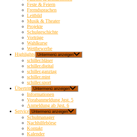
Feste & Feiern
Fremdsprachen
Leitbild
Musik & Theater
Projekte
Schulgeschichte
Vorträge
Wahlkurse
Wettbewerbe
Highlights
Untermenü anzeigen
schiller.bläser
schiller.digital
schiller.ganztag
schiller.mint
schiller.sport
Übertritt
Untermenü anzeigen
Informationen
Vorabanmeldung Jgst. 5
Anmeldung ab Jgst. 6
Service
Untermenü anzeigen
Schulmanager
Nachhilfebörse
Kontakt
Kalender