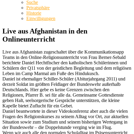
Suche
Privatsphäre
Historie
Einwilligungen
Live aus Afghanistan in den
Onlineunterricht
Live aus Afghanistan zugeschaltet über die Kommunikationsapp
Teams in den Online-Religionsunterricht von Frau Berner-Sebald
berichtete Daniel Hechtfischer den katholischen Schülerinnen und
Schülern der Q11 von der geistlichen Begleitung und dem religiösen
Leben im Camp Marmal am Fuße des Hindukusch.
Daniel ist ehemaliger Schiller-Schüler (Abiturjahrgang 2011) und
derzeit Soldat im größten Feldlager der Bundeswehr außerhalb
Deutschlands. Hier gebe es keine Grenzen zwischen den
Religionen, Pfarrer B. sei für alle da. Gemeinsame Gottesdienste
geben Halt, seelsorgerische Gespräche unterstützen, die kleine
Kapelle bietet Zuflucht für ein Gebet.
Daniel beantwortete in dieser Videokonferenz aber auch die vielen
Fragen des Religionskurses zu seinem Alltag vor Ort, zur aktuellen
Situation sowie zum Studium und seinem bisherigen Wertegang in
der Bundeswehr – die Doppelstunde verging wie im Flug.
Wenn wir auch alle den normalen Schulalltag im Präsensunterricht