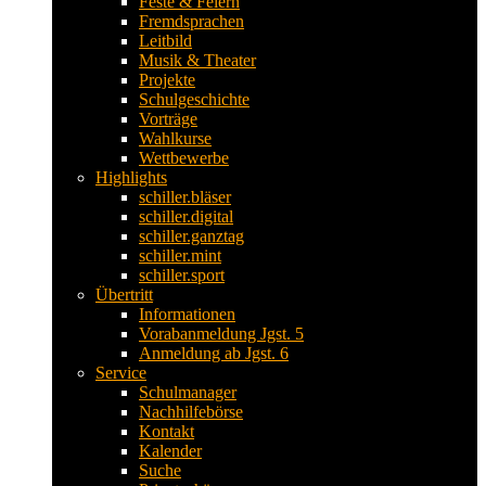
Feste & Feiern
Fremdsprachen
Leitbild
Musik & Theater
Projekte
Schulgeschichte
Vorträge
Wahlkurse
Wettbewerbe
Highlights
schiller.bläser
schiller.digital
schiller.ganztag
schiller.mint
schiller.sport
Übertritt
Informationen
Vorabanmeldung Jgst. 5
Anmeldung ab Jgst. 6
Service
Schulmanager
Nachhilfebörse
Kontakt
Kalender
Suche