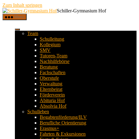
Zum Inhalt springen
Schiller-Gymnasium Hof
Menü
Team
Schulleitung
Kollegium
SMV
Tutoren-Team
Nachhilfebörse
Beratung
Fachschaften
Oberstufe
Verwaltung
Elternbeirat
Förderverein
Abituria Hof
Absolvia Hof
Schulleben
Begabtenförderung/ILV
Berufliche Orientierung
Erasmus+
Fahrten & Exkursionen