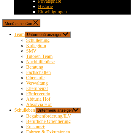
Privatsphäre
Historie
Einwilligungen
Menü schließen
Team
Untermenü anzeigen
Schulleitung
Kollegium
SMV
Tutoren-Team
Nachhilfebörse
Beratung
Fachschaften
Oberstufe
Verwaltung
Elternbeirat
Förderverein
Abituria Hof
Absolvia Hof
Schulleben
Untermenü anzeigen
Begabtenförderung/ILV
Berufliche Orientierung
Erasmus+
Fahrten & Exkursionen