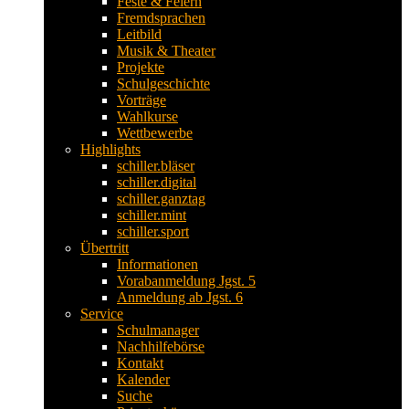
Feste & Feiern
Fremdsprachen
Leitbild
Musik & Theater
Projekte
Schulgeschichte
Vorträge
Wahlkurse
Wettbewerbe
Highlights
schiller.bläser
schiller.digital
schiller.ganztag
schiller.mint
schiller.sport
Übertritt
Informationen
Vorabanmeldung Jgst. 5
Anmeldung ab Jgst. 6
Service
Schulmanager
Nachhilfebörse
Kontakt
Kalender
Suche