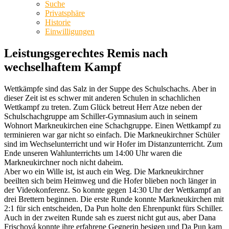
Suche
Privatsphäre
Historie
Einwilligungen
Leistungsgerechtes Remis nach
wechselhaftem Kampf
Wettkämpfe sind das Salz in der Suppe des Schulschachs. Aber in
dieser Zeit ist es schwer mit anderen Schulen in schachlichen
Wettkampf zu treten. Zum Glück betreut Herr Atze neben der
Schulschachgruppe am Schiller-Gymnasium auch in seinem
Wohnort Markneukirchen eine Schachgruppe. Einen Wettkampf zu
terminieren war gar nicht so einfach. Die Markneukirchner Schüler
sind im Wechselunterricht und wir Hofer im Distanzunterricht. Zum
Ende unseren Wahlunterrichts um 14:00 Uhr waren die
Markneukirchner noch nicht daheim.
Aber wo ein Wille ist, ist auch ein Weg. Die Markneukirchner
beeilten sich beim Heimweg und die Hofer blieben noch länger in
der Videokonferenz. So konnte gegen 14:30 Uhr der Wettkampf an
drei Brettern beginnen. Die erste Runde konnte Markneukirchen mit
2:1 für sich entscheiden, Da Pun holte den Ehrenpunkt fürs Schiller.
Auch in der zweiten Runde sah es zuerst nicht gut aus, aber Dana
Frischová konnte ihre erfahrene Gegnerin besigen und Da Pun kam