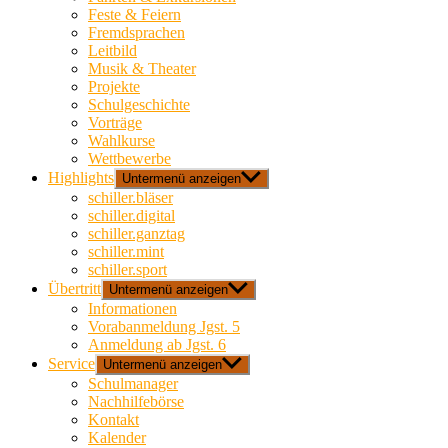
Feste & Feiern
Fremdsprachen
Leitbild
Musik & Theater
Projekte
Schulgeschichte
Vorträge
Wahlkurse
Wettbewerbe
Highlights
Untermenü anzeigen
schiller.bläser
schiller.digital
schiller.ganztag
schiller.mint
schiller.sport
Übertritt
Untermenü anzeigen
Informationen
Vorabanmeldung Jgst. 5
Anmeldung ab Jgst. 6
Service
Untermenü anzeigen
Schulmanager
Nachhilfebörse
Kontakt
Kalender