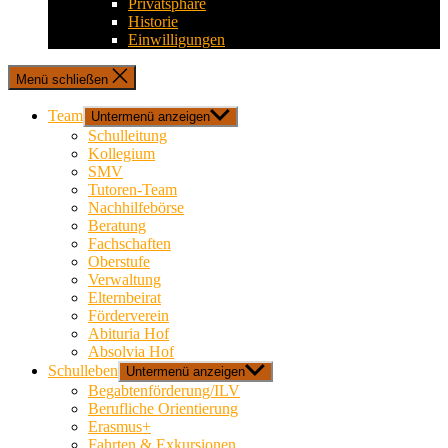
Privatsphäre
Historie
Einwilligungen
Menü schließen
Team
Untermenü anzeigen
Schulleitung
Kollegium
SMV
Tutoren-Team
Nachhilfebörse
Beratung
Fachschaften
Oberstufe
Verwaltung
Elternbeirat
Förderverein
Abituria Hof
Absolvia Hof
Schulleben
Untermenü anzeigen
Begabtenförderung/ILV
Berufliche Orientierung
Erasmus+
Fahrten & Exkursionen