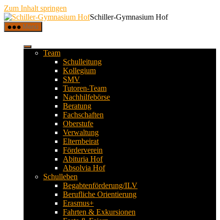
Zum Inhalt springen
Schiller-Gymnasium Hof
Menü
Team
Schulleitung
Kollegium
SMV
Tutoren-Team
Nachhilfebörse
Beratung
Fachschaften
Oberstufe
Verwaltung
Elternbeirat
Förderverein
Abituria Hof
Absolvia Hof
Schulleben
Begabtenförderung/ILV
Berufliche Orientierung
Erasmus+
Fahrten & Exkursionen