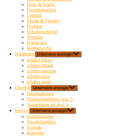
Feste & Feiern
Fremdsprachen
Leitbild
Musik & Theater
Projekte
Schulgeschichte
Vorträge
Wahlkurse
Wettbewerbe
Highlights
Untermenü anzeigen
schiller.bläser
schiller.digital
schiller.ganztag
schiller.mint
schiller.sport
Übertritt
Untermenü anzeigen
Informationen
Vorabanmeldung Jgst. 5
Anmeldung ab Jgst. 6
Service
Untermenü anzeigen
Schulmanager
Nachhilfebörse
Kontakt
Kalender