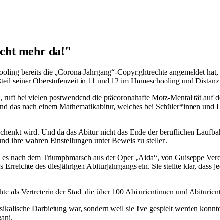
icht mehr da!"
ling bereits die „Corona-Jahrgang“-Copyrightrechte angemeldet hat, wu
eil seiner Oberstufenzeit in 11 und 12 im Homeschooling und Distanzun
 ruft bei vielen postwendend die präcoronahafte Motz-Mentalität auf de
 und das nach einem Mathematikabitur, welches bei Schüler*innen und 
chenkt wird. Und da das Abitur nicht das Ende der beruflichen Laufbah
d ihre wahren Einstellungen unter Beweis zu stellen.
die es nach dem Triumphmarsch aus der Oper „Aida“, von Guiseppe V
reichte des diesjährigen Abiturjahrgangs ein. Sie stellte klar, dass je
e als Vertreterin der Stadt die über 100 Abiturientinnen und Abiturie
sikalische Darbietung war, sondern weil sie live gespielt werden konn
ani.