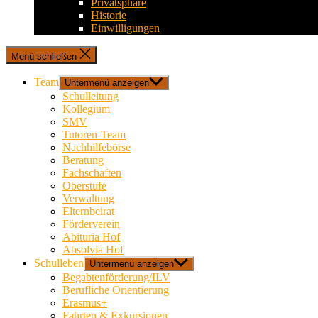
Privatsphäre
Historie
Einwilligungen
Menü schließen
Team
Untermenü anzeigen
Schulleitung
Kollegium
SMV
Tutoren-Team
Nachhilfebörse
Beratung
Fachschaften
Oberstufe
Verwaltung
Elternbeirat
Förderverein
Abituria Hof
Absolvia Hof
Schulleben
Untermenü anzeigen
Begabtenförderung/ILV
Berufliche Orientierung
Erasmus+
Fahrten & Exkursionen