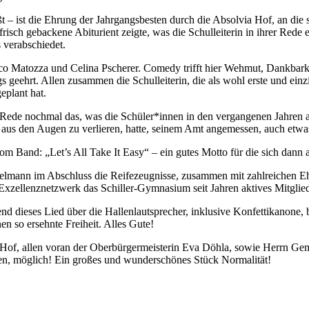
eißt – ist die Ehrung der Jahrgangsbesten durch die Absolvia Hof, an di
risch gebackene Abiturient zeigte, was die Schulleiterin in ihrer Rede 
 verabschiedet.
co Matozza und Celina Pscherer. Comedy trifft hier Wehmut, Dankbark
angs geehrt. Allen zusammen die Schulleiterin, die als wohl erste und
eplant hat.
er Rede nochmal das, was die Schüler*innen in den vergangenen Jahren
it aus den Augen zu verlieren, hatte, seinem Amt angemessen, auch etwas
nd: „Let’s All Take It Easy“ – ein gutes Motto für die sich dann a
lmann im Abschluss die Reifezeugnisse, zusammen mit zahlreichen Eh
xzellenznetzwerk das Schiller-Gymnasium seit Jahren aktives Mitglied 
d dieses Lied über die Hallenlautsprecher, inklusive Konfettikanone, 
n so ersehnte Freiheit. Alles Gute!
dt Hof, allen voran der Oberbürgermeisterin Eva Döhla, sowie Herrn Ge
ten, möglich! Ein großes und wunderschönes Stück Normalität!