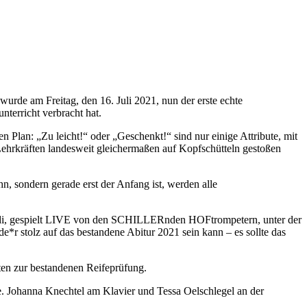
rde am Freitag, den 16. Juli 2021, nun der erste echte
terricht verbracht hat.
n Plan: „Zu leicht!“ oder „Geschenkt!“ sind nur einige Attribute, mit
Lehrkräften landesweit gleichermaßen auf Kopfschütteln gestoßen
n, sondern gerade erst der Anfang ist, werden alle
erdi, gespielt LIVE von den SCHILLERnden HOFtrompetern, unter der
de*r stolz auf das bestandene Abitur 2021 sein kann – es sollte das
nten zur bestandenen Reifeprüfung.
te. Johanna Knechtel am Klavier und Tessa Oelschlegel an der