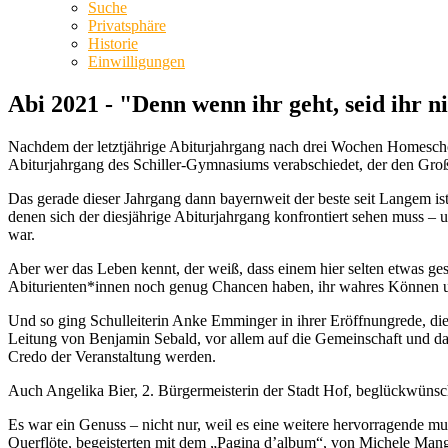
Suche
Privatsphäre
Historie
Einwilligungen
Abi 2021 - "Denn wenn ihr geht, seid ihr n
Nachdem der letztjährige Abiturjahrgang nach drei Wochen Homeschoo
Abiturjahrgang des Schiller-Gymnasiums verabschiedet, der den Großt
Das gerade dieser Jahrgang dann bayernweit der beste seit Langem ist,
denen sich der diesjährige Abiturjahrgang konfrontiert sehen muss –
war.
Aber wer das Leben kennt, der weiß, dass einem hier selten etwas ges
Abiturienten*innen noch genug Chancen haben, ihr wahres Können un
Und so ging Schulleiterin Anke Emminger in ihrer Eröffnungrede, 
Leitung von Benjamin Sebald, vor allem auf die Gemeinschaft und das Er
Credo der Veranstaltung werden.
Auch Angelika Bier, 2. Bürgermeisterin der Stadt Hof, beglückwünscht
Es war ein Genuss – nicht nur, weil es eine weitere hervorragende mu
Querflöte, begeisterten mit dem „Pagina d’album“, von Michele Mang