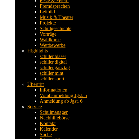
Feste & Feiern
Fremdsprachen
Leitbild
Musik & Theater
Projekte
Schulgeschichte
Vorträge
Wahlkurse
Wettbewerbe
Highlights
schiller.bläser
schiller.digital
schiller.ganztag
schiller.mint
schiller.sport
Übertritt
Informationen
Vorabanmeldung Jgst. 5
Anmeldung ab Jgst. 6
Service
Schulmanager
Nachhilfebörse
Kontakt
Kalender
Suche