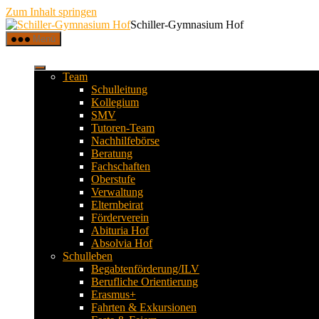
Zum Inhalt springen
Schiller-Gymnasium Hof
Menü
Team
Schulleitung
Kollegium
SMV
Tutoren-Team
Nachhilfebörse
Beratung
Fachschaften
Oberstufe
Verwaltung
Elternbeirat
Förderverein
Abituria Hof
Absolvia Hof
Schulleben
Begabtenförderung/ILV
Berufliche Orientierung
Erasmus+
Fahrten & Exkursionen