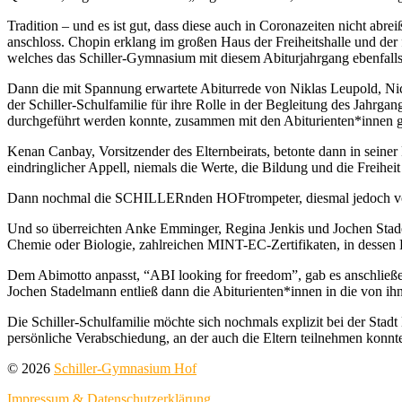
Tradition – und es ist gut, dass diese auch in Coronazeiten nicht abr
anschloss. Chopin erklang im großen Haus der Freiheitshalle und der f
welches das Schiller-Gymnasium mit diesem Abiturjahrgang ebenfalls
Dann die mit Spannung erwartete Abiturrede von Niklas Leupold, Ni
der Schiller-Schulfamilie für ihre Rolle in der Begleitung des Jahrg
durchgeführt werden konnte, zusammen mit den Abiturienten*innen g
Kenan Canbay, Vorsitzender des Elternbeirats, betonte dann in sein
eindringlicher Appell, niemals die Werte, die Bildung und die Freihe
Dann nochmal die SCHILLERnden HOFtrompeter, diesmal jedoch vom Ba
Und so überreichten Anke Emminger, Regina Jenkis und Jochen Stade
Chemie oder Biologie, zahlreichen MINT-EC-Zertifikaten, in dessen E
Dem Abimotto anpasst, “ABI looking for freedom”, gab es anschließen
Jochen Stadelmann entließ dann die Abiturienten*innen in die von ihne
Die Schiller-Schulfamilie möchte sich nochmals explizit bei der Sta
persönliche Verabschiedung, an der auch die Eltern teilnehmen konn
© 2026
Schiller-Gymnasium Hof
Impressum & Datenschutzerklärung