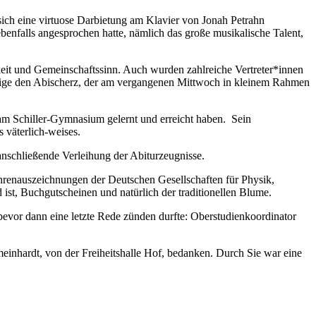
e sich eine virtuose Darbietung am Klavier von Jonah Petrahn
ebenfalls angesprochen hatte, nämlich das große musikalische Talent,
eit und Gemeinschaftssinn. Auch wurden zahlreiche Vertreter*innen
 einzige den Abischerz, der am vergangenen Mittwoch in kleinem Rahmen
 am Schiller-Gymnasium gelernt und erreicht haben. Sein
 väterlich-weises.
nschließende Verleihung der Abiturzeugnisse.
renauszeichnungen der Deutschen Gesellschaften für Physik,
ist, Buchgutscheinen und natürlich der traditionellen Blume.
bevor dann eine letzte Rede zünden durfte: Oberstudienkoordinator
meinhardt, von der Freiheitshalle Hof, bedanken. Durch Sie war eine