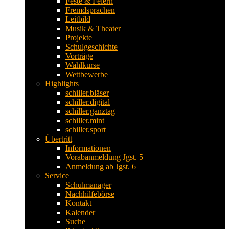
Feste & Feiern
Fremdsprachen
Leitbild
Musik & Theater
Projekte
Schulgeschichte
Vorträge
Wahlkurse
Wettbewerbe
Highlights
schiller.bläser
schiller.digital
schiller.ganztag
schiller.mint
schiller.sport
Übertritt
Informationen
Vorabanmeldung Jgst. 5
Anmeldung ab Jgst. 6
Service
Schulmanager
Nachhilfebörse
Kontakt
Kalender
Suche