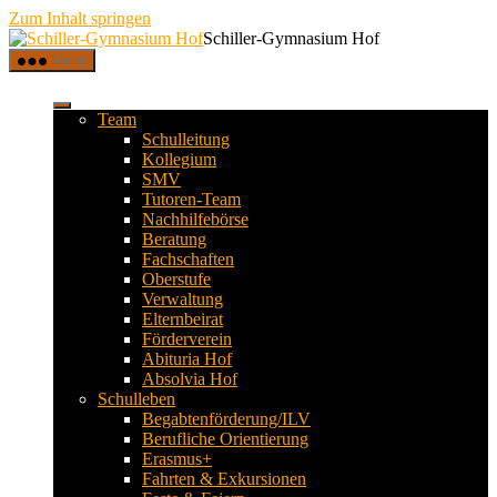
Zum Inhalt springen
Schiller-Gymnasium Hof
Menü
Team
Schulleitung
Kollegium
SMV
Tutoren-Team
Nachhilfebörse
Beratung
Fachschaften
Oberstufe
Verwaltung
Elternbeirat
Förderverein
Abituria Hof
Absolvia Hof
Schulleben
Begabtenförderung/ILV
Berufliche Orientierung
Erasmus+
Fahrten & Exkursionen