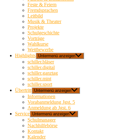
Feste & Feiern
Fremdsprachen
Leitbild
Musik & Theater
Projekte
Schulgeschichte
Vorträge
Wahlkurse
Wettbewerbe
Highlights
Untermenü anzeigen
schiller.bläser
schiller.digital
schiller.ganztag
schiller.mint
schiller.sport
Übertritt
Untermenü anzeigen
Informationen
Vorabanmeldung Jgst. 5
Anmeldung ab Jgst. 6
Service
Untermenü anzeigen
Schulmanager
Nachhilfebörse
Kontakt
Kalender