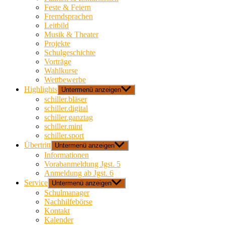
Feste & Feiern
Fremdsprachen
Leitbild
Musik & Theater
Projekte
Schulgeschichte
Vorträge
Wahlkurse
Wettbewerbe
Highlights
Untermenü anzeigen
schiller.bläser
schiller.digital
schiller.ganztag
schiller.mint
schiller.sport
Übertritt
Untermenü anzeigen
Informationen
Vorabanmeldung Jgst. 5
Anmeldung ab Jgst. 6
Service
Untermenü anzeigen
Schulmanager
Nachhilfebörse
Kontakt
Kalender