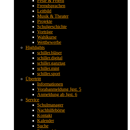
Feste & Feiern
Fremdsprachen
Leitbild
Musik & Theater
Projekte
Schulgeschichte
Vorträge
Wahlkurse
Wettbewerbe
Highlights
schiller.bläser
schiller.digital
schiller.ganztag
schiller.mint
schiller.sport
Übertritt
Informationen
Vorabanmeldung Jgst. 5
Anmeldung ab Jgst. 6
Service
Schulmanager
Nachhilfebörse
Kontakt
Kalender
Suche