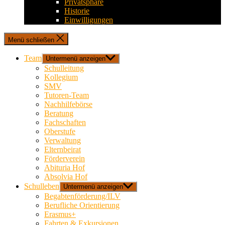
Privatsphäre
Historie
Einwilligungen
Menü schließen
Team
Untermenü anzeigen
Schulleitung
Kollegium
SMV
Tutoren-Team
Nachhilfebörse
Beratung
Fachschaften
Oberstufe
Verwaltung
Elternbeirat
Förderverein
Abituria Hof
Absolvia Hof
Schulleben
Untermenü anzeigen
Begabtenförderung/ILV
Berufliche Orientierung
Erasmus+
Fahrten & Exkursionen