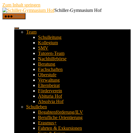
Zum Inhalt springen
Schiller-Gymnasium Hof
Menü
Team
Schulleitung
Kollegium
SMV
Tutoren-Team
Nachhilfebörse
Beratung
Fachschaften
Oberstufe
Verwaltung
Elternbeirat
Förderverein
Abituria Hof
Absolvia Hof
Schulleben
Begabtenförderung/ILV
Berufliche Orientierung
Erasmus+
Fahrten & Exkursionen