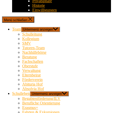
Privatsphäre
Historie
Einwilligungen
Menü schließen
Team
Untermenü anzeigen
Schulleitung
Kollegium
SMV
Tutoren-Team
Nachhilfebörse
Beratung
Fachschaften
Oberstufe
Verwaltung
Elternbeirat
Förderverein
Abituria Hof
Absolvia Hof
Schulleben
Untermenü anzeigen
Begabtenförderung/ILV
Berufliche Orientierung
Erasmus+
Fahrten & Exkursionen