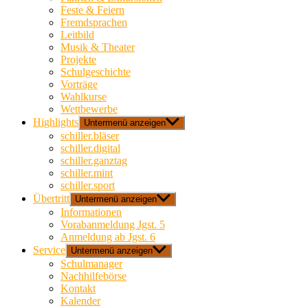
Feste & Feiern
Fremdsprachen
Leitbild
Musik & Theater
Projekte
Schulgeschichte
Vorträge
Wahlkurse
Wettbewerbe
Highlights
Untermenü anzeigen
schiller.bläser
schiller.digital
schiller.ganztag
schiller.mint
schiller.sport
Übertritt
Untermenü anzeigen
Informationen
Vorabanmeldung Jgst. 5
Anmeldung ab Jgst. 6
Service
Untermenü anzeigen
Schulmanager
Nachhilfebörse
Kontakt
Kalender