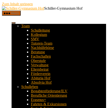
Zum Inhalt springen
Schiller-Gymnasium Hof
Menü
Team
Schulleitung
Kollegium
SMV
Tutoren-Team
Nachhilfebörse
Beratung
Fachschaften
Oberstufe
Verwaltung
Elternbeirat
Förderverein
Abituria Hof
Absolvia Hof
Schulleben
Begabtenförderung/ILV
Berufliche Orientierung
Erasmus+
Fahrten & Exkursionen