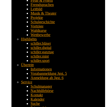
Feste & Feiern
Fremdsprachen
Leitbild
Musik & Theater
Projekte
Schulgeschichte
Vorträge
Wahlkurse
Wettbewerbe
Highlights
schiller.bläser
schiller.digital
schiller.ganztag
schiller.mint
schiller.sport
Übertritt
Informationen
Vorabanmeldung Jgst. 5
Anmeldung ab Jgst. 6
Service
Schulmanager
Nachhilfebörse
Kontakt
Kalender
Suche