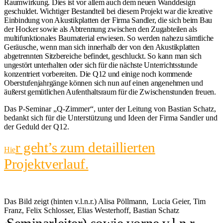
Raumwirkung. Dies ist vor allem auch dem neuen Wanddesign
geschuldet. Wichtiger Bestandteil bei diesem Projekt war die kreative
Einbindung von Akustikplatten der Firma Sandler, die sich beim Bau
der Hocker sowie als Abtrennung zwischen den Zugabteilen als
multifunktionales Baumaterial erwiesen. So werden nahezu sämtliche
Geräusche, wenn man sich innerhalb der von den Akustikplatten
abgetrennten Sitzbereiche befindet, geschluckt. So kann man sich
ungestört unterhalten oder sich für die nächste Unterrichtsstunde
konzentriert vorbereiten. Die Q12 und einige noch kommende
Oberstufenjahrgänge können sich nun auf einen angenehmen und
äußerst gemütlichen Aufenthaltsraum für die Zwischenstunden freuen.
Das P-Seminar „Q-Zimmer“, unter der Leitung von Bastian Schatz,
bedankt sich für die Unterstützung und Ideen der Firma Sandler und
der Geduld der Q12.
r geht’s zum detaillierten
Hie
Projektverlauf.
Das Bild zeigt (hinten v.l.n.r.) Alisa Pöllmann, Lucia Geier, Tim
Franz, Felix Schlosser, Elias Westerhoff, Bastian Schatz
Seminarleiter) sowie vorne v.l.n.r.