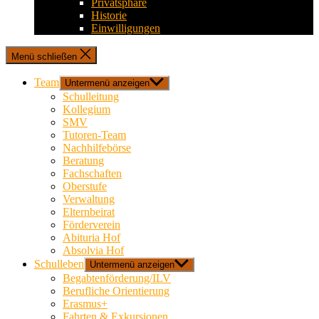
Privatsphäre
Historie
Einwilligungen
Menü schließen
Team
Untermenü anzeigen
Schulleitung
Kollegium
SMV
Tutoren-Team
Nachhilfebörse
Beratung
Fachschaften
Oberstufe
Verwaltung
Elternbeirat
Förderverein
Abituria Hof
Absolvia Hof
Schulleben
Untermenü anzeigen
Begabtenförderung/ILV
Berufliche Orientierung
Erasmus+
Fahrten & Exkursionen