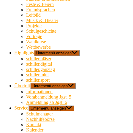
Feste & Feiern
Fremdsprachen
Leitbild
Musik & Theater
Projekte
Schulgeschichte
Vorträge
Wahlkurse
Wettbewerbe
Highlights
Untermenü anzeigen
schiller.bläser
schiller.digital
schiller.ganztag
schiller.mint
schiller.sport
Übertritt
Untermenü anzeigen
Informationen
Vorabanmeldung Jgst. 5
Anmeldung ab Jgst. 6
Service
Untermenü anzeigen
Schulmanager
Nachhilfebörse
Kontakt
Kalender