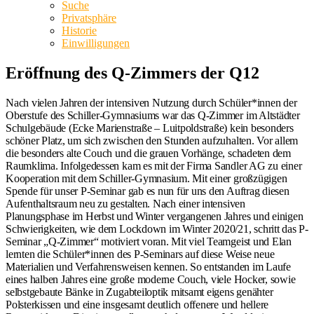
Suche
Privatsphäre
Historie
Einwilligungen
Eröffnung des Q-Zimmers der Q12
Nach vielen Jahren der intensiven Nutzung durch Schüler*innen der
Oberstufe des Schiller-Gymnasiums war das Q-Zimmer im Altstädter
Schulgebäude (Ecke Marienstraße – Luitpoldstraße) kein besonders
schöner Platz, um sich zwischen den Stunden aufzuhalten. Vor allem
die besonders alte Couch und die grauen Vorhänge, schadeten dem
Raumklima. Infolgedessen kam es mit der Firma Sandler AG zu einer
Kooperation mit dem Schiller-Gymnasium. Mit einer großzügigen
Spende für unser P-Seminar gab es nun für uns den Auftrag diesen
Aufenthaltsraum neu zu gestalten. Nach einer intensiven
Planungsphase im Herbst und Winter vergangenen Jahres und einigen
Schwierigkeiten, wie dem Lockdown im Winter 2020/21, schritt das P-
Seminar „Q-Zimmer“ motiviert voran. Mit viel Teamgeist und Elan
lernten die Schüler*innen des P-Seminars auf diese Weise neue
Materialien und Verfahrensweisen kennen. So entstanden im Laufe
eines halben Jahres eine große moderne Couch, viele Hocker, sowie
selbstgebaute Bänke in Zugabteiloptik mitsamt eigens genähter
Polsterkissen und eine insgesamt deutlich offenere und hellere