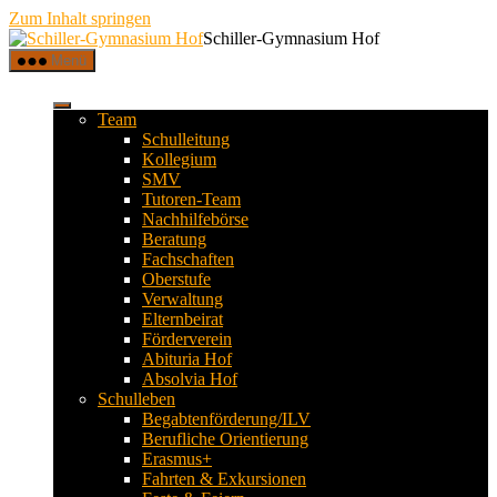
Zum Inhalt springen
Schiller-Gymnasium Hof
Menü
Team
Schulleitung
Kollegium
SMV
Tutoren-Team
Nachhilfebörse
Beratung
Fachschaften
Oberstufe
Verwaltung
Elternbeirat
Förderverein
Abituria Hof
Absolvia Hof
Schulleben
Begabtenförderung/ILV
Berufliche Orientierung
Erasmus+
Fahrten & Exkursionen