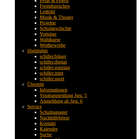
Feste & Feiern
Fremdsprachen
Leitbild
Musik & Theater
Projekte
Schulgeschichte
Vorträge
Wahlkurse
Wettbewerbe
Highlights
schiller.bläser
schiller.digital
schiller.ganztag
schiller.mint
schiller.sport
Übertritt
Informationen
Vorabanmeldung Jgst. 5
Anmeldung ab Jgst. 6
Service
Schulmanager
Nachhilfebörse
Kontakt
Kalender
Suche