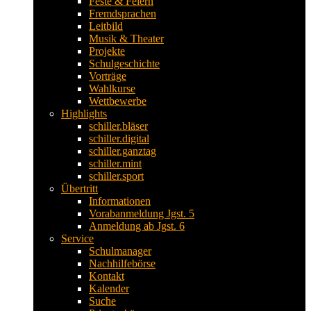
Feste & Feiern
Fremdsprachen
Leitbild
Musik & Theater
Projekte
Schulgeschichte
Vorträge
Wahlkurse
Wettbewerbe
Highlights
schiller.bläser
schiller.digital
schiller.ganztag
schiller.mint
schiller.sport
Übertritt
Informationen
Vorabanmeldung Jgst. 5
Anmeldung ab Jgst. 6
Service
Schulmanager
Nachhilfebörse
Kontakt
Kalender
Suche