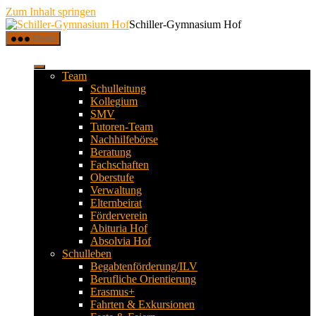
Zum Inhalt springen
Schiller-Gymnasium Hof
Menü
Team
Schulleitung
Kollegium
SMV
Tutoren-Team
Nachhilfebörse
Beratung
Fachschaften
Oberstufe
Verwaltung
Elternbeirat
Förderverein
Abituria Hof
Absolvia Hof
Schulleben
Begabtenförderung/ILV
Berufliche Orientierung
Erasmus+
Fahrten & Exkursionen