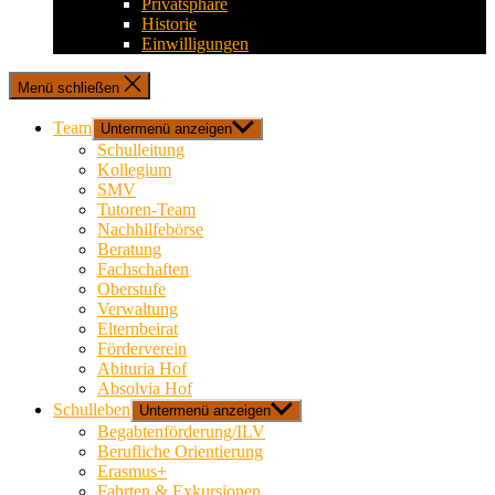
Privatsphäre
Historie
Einwilligungen
Menü schließen
Team
Untermenü anzeigen
Schulleitung
Kollegium
SMV
Tutoren-Team
Nachhilfebörse
Beratung
Fachschaften
Oberstufe
Verwaltung
Elternbeirat
Förderverein
Abituria Hof
Absolvia Hof
Schulleben
Untermenü anzeigen
Begabtenförderung/ILV
Berufliche Orientierung
Erasmus+
Fahrten & Exkursionen