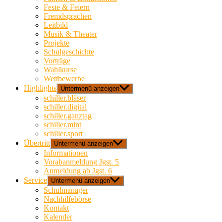
Feste & Feiern
Fremdsprachen
Leitbild
Musik & Theater
Projekte
Schulgeschichte
Vorträge
Wahlkurse
Wettbewerbe
Highlights
Untermenü anzeigen
schiller.bläser
schiller.digital
schiller.ganztag
schiller.mint
schiller.sport
Übertritt
Untermenü anzeigen
Informationen
Vorabanmeldung Jgst. 5
Anmeldung ab Jgst. 6
Service
Untermenü anzeigen
Schulmanager
Nachhilfebörse
Kontakt
Kalender