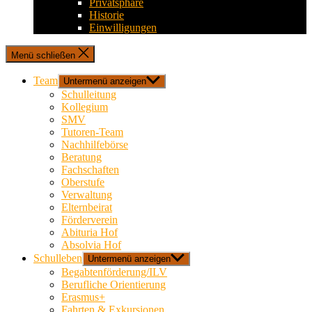
Privatsphäre
Historie
Einwilligungen
Menü schließen
Team
Untermenü anzeigen
Schulleitung
Kollegium
SMV
Tutoren-Team
Nachhilfebörse
Beratung
Fachschaften
Oberstufe
Verwaltung
Elternbeirat
Förderverein
Abituria Hof
Absolvia Hof
Schulleben
Untermenü anzeigen
Begabtenförderung/ILV
Berufliche Orientierung
Erasmus+
Fahrten & Exkursionen