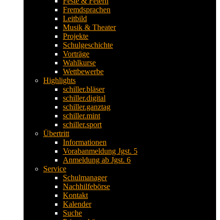
Feste & Feiern
Fremdsprachen
Leitbild
Musik & Theater
Projekte
Schulgeschichte
Vorträge
Wahlkurse
Wettbewerbe
Highlights
schiller.bläser
schiller.digital
schiller.ganztag
schiller.mint
schiller.sport
Übertritt
Informationen
Vorabanmeldung Jgst. 5
Anmeldung ab Jgst. 6
Service
Schulmanager
Nachhilfebörse
Kontakt
Kalender
Suche