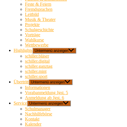
Feste & Feiern
Fremdsprachen
Leitbild
Musik & Theater
Projekte
Schulgeschichte
Vorträge
Wahlkurse
Wettbewerbe
Highlights
Untermenü anzeigen
schiller.bläser
schiller.digital
schiller.ganztag
schiller.mint
schiller.sport
Übertritt
Untermenü anzeigen
Informationen
Vorabanmeldung Jgst. 5
Anmeldung ab Jgst. 6
Service
Untermenü anzeigen
Schulmanager
Nachhilfebörse
Kontakt
Kalender