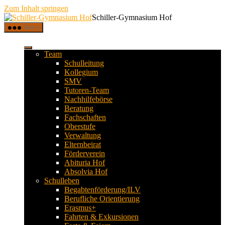
Zum Inhalt springen
Schiller-Gymnasium Hof
Menü
Team
Schulleitung
Kollegium
SMV
Tutoren-Team
Nachhilfebörse
Beratung
Fachschaften
Oberstufe
Verwaltung
Elternbeirat
Förderverein
Abituria Hof
Absolvia Hof
Schulleben
Begabtenförderung/ILV
Berufliche Orientierung
Erasmus+
Fahrten & Exkursionen