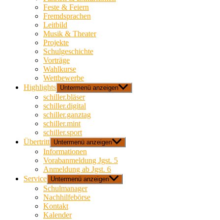
Feste & Feiern
Fremdsprachen
Leitbild
Musik & Theater
Projekte
Schulgeschichte
Vorträge
Wahlkurse
Wettbewerbe
Highlights
Untermenü anzeigen
schiller.bläser
schiller.digital
schiller.ganztag
schiller.mint
schiller.sport
Übertritt
Untermenü anzeigen
Informationen
Vorabanmeldung Jgst. 5
Anmeldung ab Jgst. 6
Service
Untermenü anzeigen
Schulmanager
Nachhilfebörse
Kontakt
Kalender