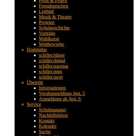
Feste & Feiern
Fremdsprachen
Leitbild
Musik & Theater
Projekte
Schulgeschichte
Vorträge
Wahlkurse
Wettbewerbe
Highlights
schiller.bläser
schiller.digital
schiller.ganztag
schiller.mint
schiller.sport
Übertritt
Informationen
Vorabanmeldung Jgst. 5
Anmeldung ab Jgst. 6
Service
Schulmanager
Nachhilfebörse
Kontakt
Kalender
Suche