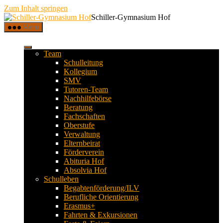
Zum Inhalt springen
Schiller-Gymnasium Hof
Menü
Team
Schulleitung
Kollegium
SMV
Tutoren-Team
Nachhilfebörse
Beratung
Fachschaften
Oberstufe
Verwaltung
Elternbeirat
Förderverein
Abituria Hof
Absolvia Hof
Schulleben
Begabtenförderung/ILV
Berufliche Orientierung
Erasmus+
Fahrten & Exkursionen