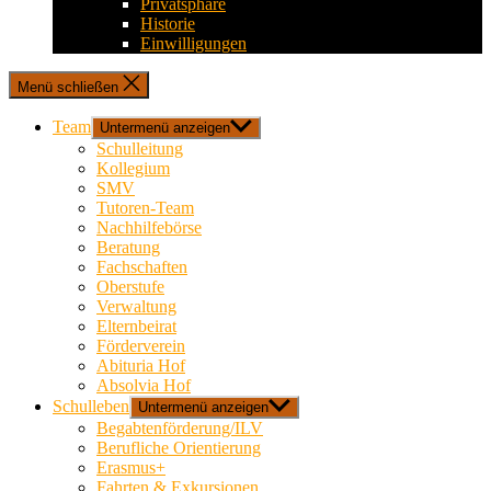
Privatsphäre
Historie
Einwilligungen
Menü schließen
Team
Untermenü anzeigen
Schulleitung
Kollegium
SMV
Tutoren-Team
Nachhilfebörse
Beratung
Fachschaften
Oberstufe
Verwaltung
Elternbeirat
Förderverein
Abituria Hof
Absolvia Hof
Schulleben
Untermenü anzeigen
Begabtenförderung/ILV
Berufliche Orientierung
Erasmus+
Fahrten & Exkursionen