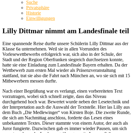
Suche
Privatsphäre
Historie
Einwilligungen
Lilly Dittmar nimmt am Landesfinale teil
Eine spannende Reise durfte unsere Schülerin Lilly Dittmar aus der
Klasse 6a unternehmen. Weil sie in allen Vorrunden des
Vorlesewettbewerbs erfolgreich war, sich also in der Schule, der
Stadt und der Region Oberfranken siegreich durchsetzen konnte,
hatte sie eine Einladung zum Landesfinale Bayern erhalten. Da der
Wettbewerb zum ersten Mal wieder als Präsenzveranstaltung
stattfand, trat sie also die Fahrt nach München an, wo sie sich mit 15
Mitbewerbern messen durfte.
Nach einer Begrüßung war es verlangt, einen vorbereiteten Text
vorzutragen, wobei sich schnell zeigte, dass das Niveau
durchgehend hoch war. Bewertet wurde neben der Lesetechnik und
der Interpretation auch die Auswahl der Textstelle. Hier las Lilly aus
dem Buch „Die Medlewinger“ von Kirsten Boje. Die zweite Runde,
die sich am Nachmittag anschloss, forderte das Lesen eines
unbekannten Textes. Dieser stammte von einem Autor, der auch als
Juror fungierte. Dazwischen gab es immer wieder Pausen, um sich