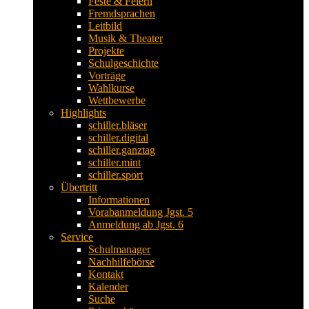
Feste & Feiern
Fremdsprachen
Leitbild
Musik & Theater
Projekte
Schulgeschichte
Vorträge
Wahlkurse
Wettbewerbe
Highlights
schiller.bläser
schiller.digital
schiller.ganztag
schiller.mint
schiller.sport
Übertritt
Informationen
Vorabanmeldung Jgst. 5
Anmeldung ab Jgst. 6
Service
Schulmanager
Nachhilfebörse
Kontakt
Kalender
Suche