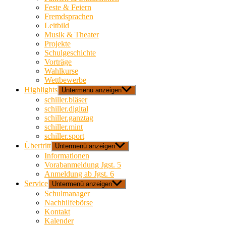
Feste & Feiern
Fremdsprachen
Leitbild
Musik & Theater
Projekte
Schulgeschichte
Vorträge
Wahlkurse
Wettbewerbe
Highlights
Untermenü anzeigen
schiller.bläser
schiller.digital
schiller.ganztag
schiller.mint
schiller.sport
Übertritt
Untermenü anzeigen
Informationen
Vorabanmeldung Jgst. 5
Anmeldung ab Jgst. 6
Service
Untermenü anzeigen
Schulmanager
Nachhilfebörse
Kontakt
Kalender