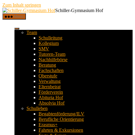
Zum Inhalt springen
Schiller-Gymnasium Hof
Menü
Team
Schulleitung
Kollegium
SMV
Tutoren-Team
Nachhilfebörse
Beratung
Fachschaften
Oberstufe
Verwaltung
Elternbeirat
Förderverein
Abituria Hof
Absolvia Hof
Schulleben
Begabtenförderung/ILV
Berufliche Orientierung
Erasmus+
Fahrten & Exkursionen