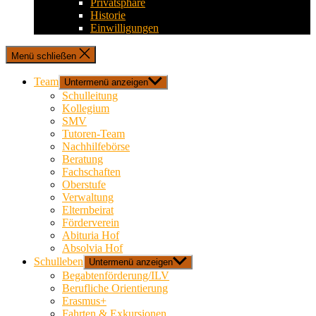
Privatsphäre
Historie
Einwilligungen
Menü schließen
Team
Untermenü anzeigen
Schulleitung
Kollegium
SMV
Tutoren-Team
Nachhilfebörse
Beratung
Fachschaften
Oberstufe
Verwaltung
Elternbeirat
Förderverein
Abituria Hof
Absolvia Hof
Schulleben
Untermenü anzeigen
Begabtenförderung/ILV
Berufliche Orientierung
Erasmus+
Fahrten & Exkursionen