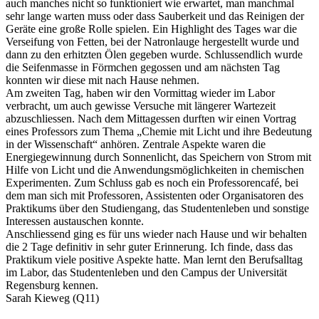
auch manches nicht so funktioniert wie erwartet, man manchmal
sehr lange warten muss oder dass Sauberkeit und das Reinigen der
Geräte eine große Rolle spielen. Ein Highlight des Tages war die
Verseifung von Fetten, bei der Natronlauge hergestellt wurde und
dann zu den erhitzten Ölen gegeben wurde. Schlussendlich wurde
die Seifenmasse in Förmchen gegossen und am nächsten Tag
konnten wir diese mit nach Hause nehmen.
Am zweiten Tag, haben wir den Vormittag wieder im Labor
verbracht, um auch gewisse Versuche mit längerer Wartezeit
abzuschliessen. Nach dem Mittagessen durften wir einen Vortrag
eines Professors zum Thema „Chemie mit Licht und ihre Bedeutung
in der Wissenschaft“ anhören. Zentrale Aspekte waren die
Energiegewinnung durch Sonnenlicht, das Speichern von Strom mit
Hilfe von Licht und die Anwendungsmöglichkeiten in chemischen
Experimenten. Zum Schluss gab es noch ein Professorencafé, bei
dem man sich mit Professoren, Assistenten oder Organisatoren des
Praktikums über den Studiengang, das Studentenleben und sonstige
Interessen austauschen konnte.
Anschliessend ging es für uns wieder nach Hause und wir behalten
die 2 Tage definitiv in sehr guter Erinnerung. Ich finde, dass das
Praktikum viele positive Aspekte hatte. Man lernt den Berufsalltag
im Labor, das Studentenleben und den Campus der Universität
Regensburg kennen.
Sarah Kieweg (Q11)