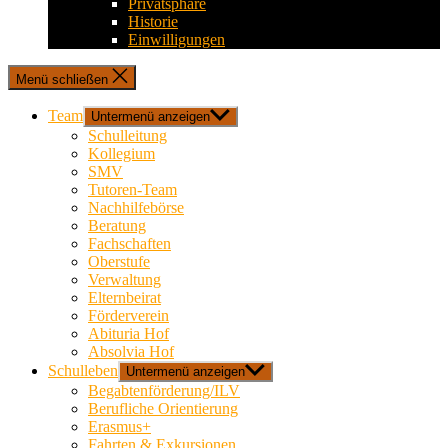
Privatsphäre
Historie
Einwilligungen
Menü schließen
Team
Untermenü anzeigen
Schulleitung
Kollegium
SMV
Tutoren-Team
Nachhilfebörse
Beratung
Fachschaften
Oberstufe
Verwaltung
Elternbeirat
Förderverein
Abituria Hof
Absolvia Hof
Schulleben
Untermenü anzeigen
Begabtenförderung/ILV
Berufliche Orientierung
Erasmus+
Fahrten & Exkursionen