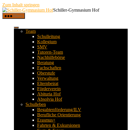
Zum Inhalt springen
Schiller-Gymnasium Hof
Menü
Team
Schulleitung
Kollegium
SMV
Tutoren-Team
Nachhilfebörse
Beratung
Fachschaften
Oberstufe
Verwaltung
Elternbeirat
Förderverein
Abituria Hof
Absolvia Hof
Schulleben
Begabtenförderung/ILV
Berufliche Orientierung
Erasmus+
Fahrten & Exkursionen