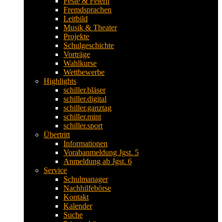
Feste & Feiern
Fremdsprachen
Leitbild
Musik & Theater
Projekte
Schulgeschichte
Vorträge
Wahlkurse
Wettbewerbe
Highlights
schiller.bläser
schiller.digital
schiller.ganztag
schiller.mint
schiller.sport
Übertritt
Informationen
Vorabanmeldung Jgst. 5
Anmeldung ab Jgst. 6
Service
Schulmanager
Nachhilfebörse
Kontakt
Kalender
Suche