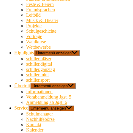
Feste & Feiern
Fremdsprachen
Leitbild
Musik & Theater
Projekte
Schulgeschichte
Vorträge
Wahlkurse
Wettbewerbe
Highlights
Untermenü anzeigen
schiller.bläser
schiller.digital
schiller.ganztag
schiller.mint
schiller.sport
Übertritt
Untermenü anzeigen
Informationen
Vorabanmeldung Jgst. 5
Anmeldung ab Jgst. 6
Service
Untermenü anzeigen
Schulmanager
Nachhilfebörse
Kontakt
Kalender