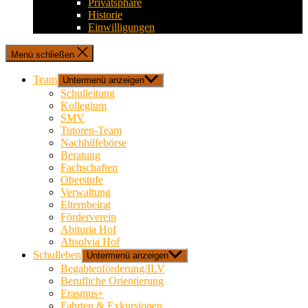
Privatsphäre
Historie
Einwilligungen
Menü schließen
Team
Untermenü anzeigen
Schulleitung
Kollegium
SMV
Tutoren-Team
Nachhilfebörse
Beratung
Fachschaften
Oberstufe
Verwaltung
Elternbeirat
Förderverein
Abituria Hof
Absolvia Hof
Schulleben
Untermenü anzeigen
Begabtenförderung/ILV
Berufliche Orientierung
Erasmus+
Fahrten & Exkursionen