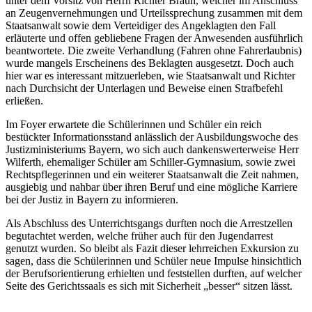
unter dem Vorsitz von Herrn Richter Braun, welcher im Anschluss
an Zeugenvernehmungen und Urteilssprechung zusammen mit dem
Staatsanwalt sowie dem Verteidiger des Angeklagten den Fall
erläuterte und offen gebliebene Fragen der Anwesenden ausführlich
beantwortete. Die zweite Verhandlung (Fahren ohne Fahrerlaubnis)
wurde mangels Erscheinens des Beklagten ausgesetzt. Doch auch
hier war es interessant mitzuerleben, wie Staatsanwalt und Richter
nach Durchsicht der Unterlagen und Beweise einen Strafbefehl
erließen.
Im Foyer erwartete die Schülerinnen und Schüler ein reich
bestückter Informationsstand anlässlich der Ausbildungswoche des
Justizministeriums Bayern, wo sich auch dankenswerterweise Herr
Wilferth, ehemaliger Schüler am Schiller-Gymnasium, sowie zwei
Rechtspflegerinnen und ein weiterer Staatsanwalt die Zeit nahmen,
ausgiebig und nahbar über ihren Beruf und eine mögliche Karriere
bei der Justiz in Bayern zu informieren.
Als Abschluss des Unterrichtsgangs durften noch die Arrestzellen
begutachtet werden, welche früher auch für den Jugendarrest
genutzt wurden. So bleibt als Fazit dieser lehrreichen Exkursion zu
sagen, dass die Schülerinnen und Schüler neue Impulse hinsichtlich
der Berufsorientierung erhielten und feststellen durften, auf welcher
Seite des Gerichtssaals es sich mit Sicherheit „besser“ sitzen lässt.