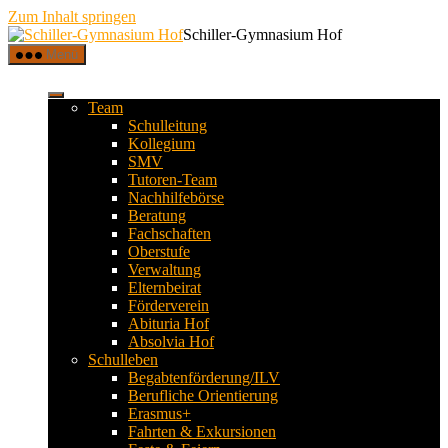
Zum Inhalt springen
Schiller-Gymnasium Hof
Menü
Team
Schulleitung
Kollegium
SMV
Tutoren-Team
Nachhilfebörse
Beratung
Fachschaften
Oberstufe
Verwaltung
Elternbeirat
Förderverein
Abituria Hof
Absolvia Hof
Schulleben
Begabtenförderung/ILV
Berufliche Orientierung
Erasmus+
Fahrten & Exkursionen