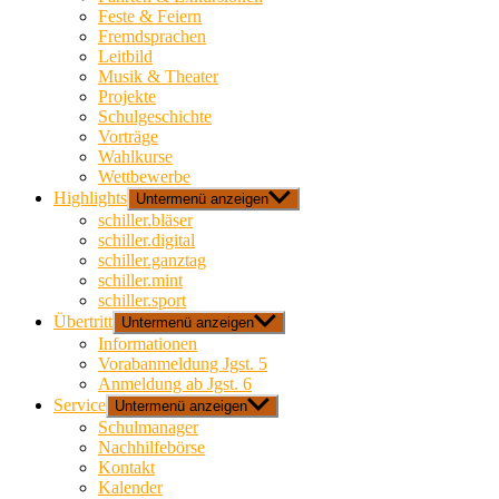
Feste & Feiern
Fremdsprachen
Leitbild
Musik & Theater
Projekte
Schulgeschichte
Vorträge
Wahlkurse
Wettbewerbe
Highlights
Untermenü anzeigen
schiller.bläser
schiller.digital
schiller.ganztag
schiller.mint
schiller.sport
Übertritt
Untermenü anzeigen
Informationen
Vorabanmeldung Jgst. 5
Anmeldung ab Jgst. 6
Service
Untermenü anzeigen
Schulmanager
Nachhilfebörse
Kontakt
Kalender