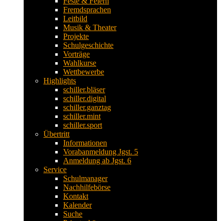
Feste & Feiern
Fremdsprachen
Leitbild
Musik & Theater
Projekte
Schulgeschichte
Vorträge
Wahlkurse
Wettbewerbe
Highlights
schiller.bläser
schiller.digital
schiller.ganztag
schiller.mint
schiller.sport
Übertritt
Informationen
Vorabanmeldung Jgst. 5
Anmeldung ab Jgst. 6
Service
Schulmanager
Nachhilfebörse
Kontakt
Kalender
Suche