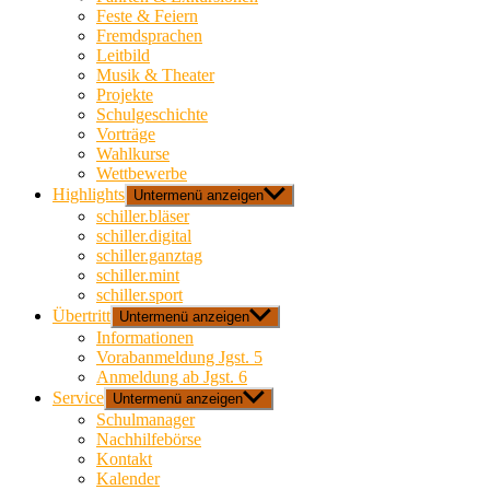
Feste & Feiern
Fremdsprachen
Leitbild
Musik & Theater
Projekte
Schulgeschichte
Vorträge
Wahlkurse
Wettbewerbe
Highlights
Untermenü anzeigen
schiller.bläser
schiller.digital
schiller.ganztag
schiller.mint
schiller.sport
Übertritt
Untermenü anzeigen
Informationen
Vorabanmeldung Jgst. 5
Anmeldung ab Jgst. 6
Service
Untermenü anzeigen
Schulmanager
Nachhilfebörse
Kontakt
Kalender