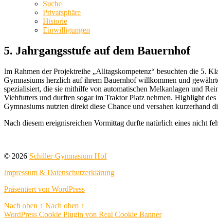
Suche
Privatsphäre
Historie
Einwilligungen
5. Jahrgangsstufe auf dem Bauernhof
Im Rahmen der Projektreihe „Alltagskompetenz“ besuchten die 5. Klas
Gymnasiums herzlich auf ihrem Bauernhof willkommen und gewährten 
spezialisiert, die sie mithilfe von automatischen Melkanlagen und Re
Viehfutters und durften sogar im Traktor Platz nehmen. Highlight des
Gymnasiums nutzten direkt diese Chance und versahen kurzerhand d
Nach diesem ereignisreichen Vormittag durfte natürlich eines nicht f
© 2026
Schiller-Gymnasium Hof
Impressum & Datenschutzerklärung
Präsentiert von WordPress
Nach oben
↑
Nach oben
↑
WordPress Cookie Plugin von Real Cookie Banner