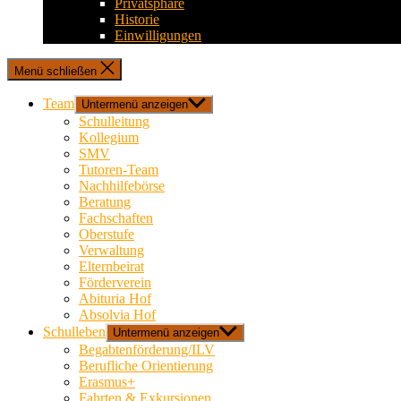
Privatsphäre
Historie
Einwilligungen
Menü schließen
Team
Untermenü anzeigen
Schulleitung
Kollegium
SMV
Tutoren-Team
Nachhilfebörse
Beratung
Fachschaften
Oberstufe
Verwaltung
Elternbeirat
Förderverein
Abituria Hof
Absolvia Hof
Schulleben
Untermenü anzeigen
Begabtenförderung/ILV
Berufliche Orientierung
Erasmus+
Fahrten & Exkursionen