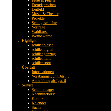
Feste & Feiern
Fremdsprachen
Leitbild
Musik & Theater
Projekte
Schulgeschichte
Vorträge
Wahlkurse
Wettbewerbe
Highlights
schiller.bläser
schiller.digital
schiller.ganztag
schiller.mint
schiller.sport
Übertritt
Informationen
Vorabanmeldung Jgst. 5
Anmeldung ab Jgst. 6
Service
Schulmanager
Nachhilfebörse
Kontakt
Kalender
Suche