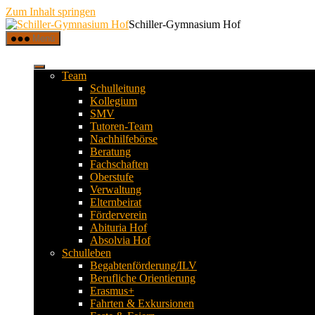
Zum Inhalt springen
Schiller-Gymnasium Hof
Menü
Team
Schulleitung
Kollegium
SMV
Tutoren-Team
Nachhilfebörse
Beratung
Fachschaften
Oberstufe
Verwaltung
Elternbeirat
Förderverein
Abituria Hof
Absolvia Hof
Schulleben
Begabtenförderung/ILV
Berufliche Orientierung
Erasmus+
Fahrten & Exkursionen