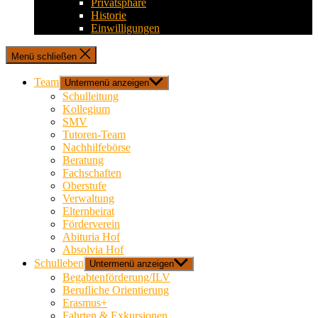
Privatsphäre
Historie
Einwilligungen
Menü schließen
Team
Untermenü anzeigen
Schulleitung
Kollegium
SMV
Tutoren-Team
Nachhilfebörse
Beratung
Fachschaften
Oberstufe
Verwaltung
Elternbeirat
Förderverein
Abituria Hof
Absolvia Hof
Schulleben
Untermenü anzeigen
Begabtenförderung/ILV
Berufliche Orientierung
Erasmus+
Fahrten & Exkursionen