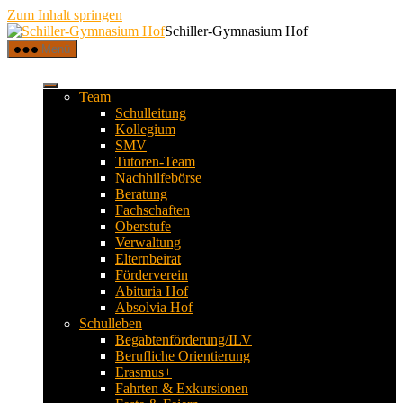
Zum Inhalt springen
Schiller-Gymnasium Hof
Menü
Team
Schulleitung
Kollegium
SMV
Tutoren-Team
Nachhilfebörse
Beratung
Fachschaften
Oberstufe
Verwaltung
Elternbeirat
Förderverein
Abituria Hof
Absolvia Hof
Schulleben
Begabtenförderung/ILV
Berufliche Orientierung
Erasmus+
Fahrten & Exkursionen