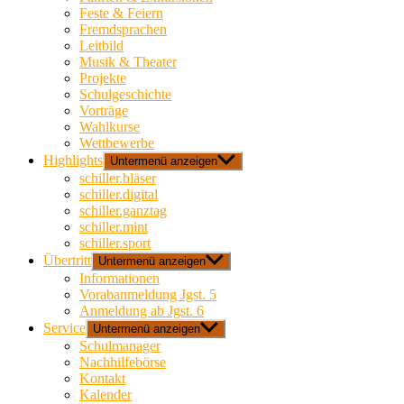
Feste & Feiern
Fremdsprachen
Leitbild
Musik & Theater
Projekte
Schulgeschichte
Vorträge
Wahlkurse
Wettbewerbe
Highlights
Untermenü anzeigen
schiller.bläser
schiller.digital
schiller.ganztag
schiller.mint
schiller.sport
Übertritt
Untermenü anzeigen
Informationen
Vorabanmeldung Jgst. 5
Anmeldung ab Jgst. 6
Service
Untermenü anzeigen
Schulmanager
Nachhilfebörse
Kontakt
Kalender