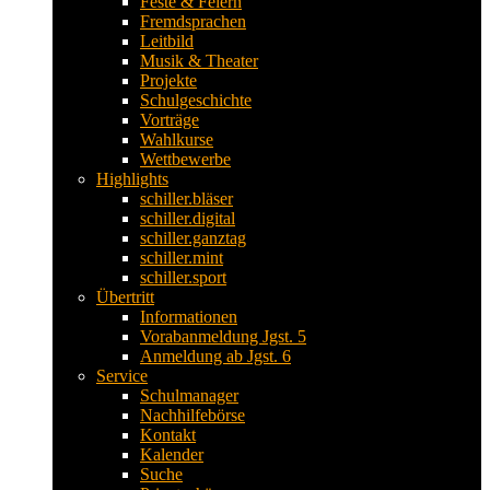
Feste & Feiern
Fremdsprachen
Leitbild
Musik & Theater
Projekte
Schulgeschichte
Vorträge
Wahlkurse
Wettbewerbe
Highlights
schiller.bläser
schiller.digital
schiller.ganztag
schiller.mint
schiller.sport
Übertritt
Informationen
Vorabanmeldung Jgst. 5
Anmeldung ab Jgst. 6
Service
Schulmanager
Nachhilfebörse
Kontakt
Kalender
Suche