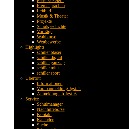
Feste & Feiern
Fremdsprachen
Leitbild
Musik & Theater
Projekte
Schulgeschichte
Vorträge
Wahlkurse
Wettbewerbe
Highlights
schiller.bläser
schiller.digital
schiller.ganztag
schiller.mint
schiller.sport
Übertritt
Informationen
Vorabanmeldung Jgst. 5
Anmeldung ab Jgst. 6
Service
Schulmanager
Nachhilfebörse
Kontakt
Kalender
Suche