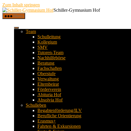
Zum Inhalt springen
Schiller-Gymnasium Hof
Menü
Team
Schulleitung
Kollegium
SMV
Tutoren-Team
Nachhilfebörse
Beratung
Fachschaften
Oberstufe
Verwaltung
Elternbeirat
Förderverein
Abituria Hof
Absolvia Hof
Schulleben
Begabtenförderung/ILV
Berufliche Orientierung
Erasmus+
Fahrten & Exkursionen