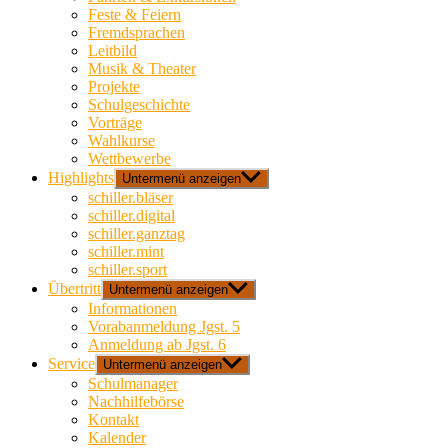
Feste & Feiern
Fremdsprachen
Leitbild
Musik & Theater
Projekte
Schulgeschichte
Vorträge
Wahlkurse
Wettbewerbe
Highlights
Untermenü anzeigen
schiller.bläser
schiller.digital
schiller.ganztag
schiller.mint
schiller.sport
Übertritt
Untermenü anzeigen
Informationen
Vorabanmeldung Jgst. 5
Anmeldung ab Jgst. 6
Service
Untermenü anzeigen
Schulmanager
Nachhilfebörse
Kontakt
Kalender