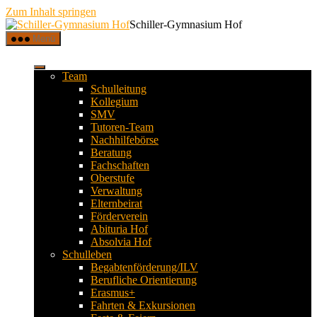
Zum Inhalt springen
Schiller-Gymnasium Hof
Menü
Team
Schulleitung
Kollegium
SMV
Tutoren-Team
Nachhilfebörse
Beratung
Fachschaften
Oberstufe
Verwaltung
Elternbeirat
Förderverein
Abituria Hof
Absolvia Hof
Schulleben
Begabtenförderung/ILV
Berufliche Orientierung
Erasmus+
Fahrten & Exkursionen