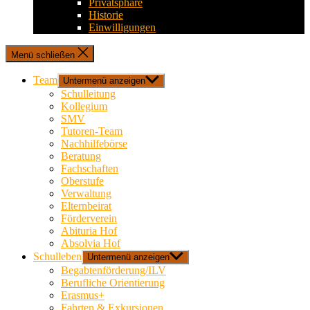
Privatsphäre
Historie
Einwilligungen
Menü schließen
Team
Untermenü anzeigen
Schulleitung
Kollegium
SMV
Tutoren-Team
Nachhilfebörse
Beratung
Fachschaften
Oberstufe
Verwaltung
Elternbeirat
Förderverein
Abituria Hof
Absolvia Hof
Schulleben
Untermenü anzeigen
Begabtenförderung/ILV
Berufliche Orientierung
Erasmus+
Fahrten & Exkursionen