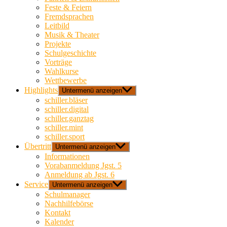
Feste & Feiern
Fremdsprachen
Leitbild
Musik & Theater
Projekte
Schulgeschichte
Vorträge
Wahlkurse
Wettbewerbe
Highlights
Untermenü anzeigen
schiller.bläser
schiller.digital
schiller.ganztag
schiller.mint
schiller.sport
Übertritt
Untermenü anzeigen
Informationen
Vorabanmeldung Jgst. 5
Anmeldung ab Jgst. 6
Service
Untermenü anzeigen
Schulmanager
Nachhilfebörse
Kontakt
Kalender