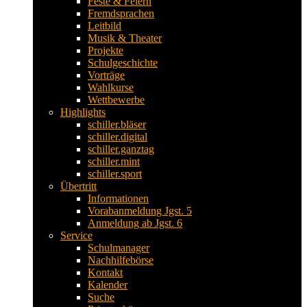
Feste & Feiern
Fremdsprachen
Leitbild
Musik & Theater
Projekte
Schulgeschichte
Vorträge
Wahlkurse
Wettbewerbe
Highlights
schiller.bläser
schiller.digital
schiller.ganztag
schiller.mint
schiller.sport
Übertritt
Informationen
Vorabanmeldung Jgst. 5
Anmeldung ab Jgst. 6
Service
Schulmanager
Nachhilfebörse
Kontakt
Kalender
Suche