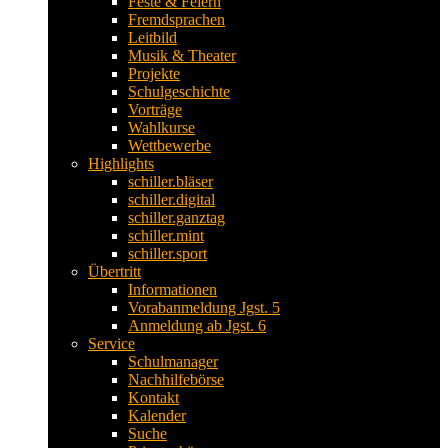
Feste & Feiern
Fremdsprachen
Leitbild
Musik & Theater
Projekte
Schulgeschichte
Vorträge
Wahlkurse
Wettbewerbe
Highlights
schiller.bläser
schiller.digital
schiller.ganztag
schiller.mint
schiller.sport
Übertritt
Informationen
Vorabanmeldung Jgst. 5
Anmeldung ab Jgst. 6
Service
Schulmanager
Nachhilfebörse
Kontakt
Kalender
Suche