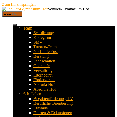
Zum Inhalt springen
Schiller-Gymnasium Hof
Menü
Team
Schulleitung
Kollegium
SMV
Tutoren-Team
Nachhilfebörse
Beratung
Fachschaften
Oberstufe
Verwaltung
Elternbeirat
Förderverein
Abituria Hof
Absolvia Hof
Schulleben
Begabtenförderung/ILV
Berufliche Orientierung
Erasmus+
Fahrten & Exkursionen