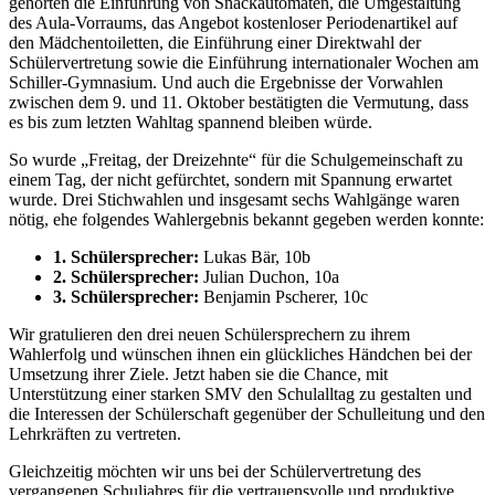
gehörten die Einführung von Snackautomaten, die Umgestaltung
des Aula-Vorraums, das Angebot kostenloser Periodenartikel auf
den Mädchentoiletten, die Einführung einer Direktwahl der
Schülervertretung sowie die Einführung internationaler Wochen am
Schiller-Gymnasium. Und auch die Ergebnisse der Vorwahlen
zwischen dem 9. und 11. Oktober bestätigten die Vermutung, dass
es bis zum letzten Wahltag spannend bleiben würde.
So wurde „Freitag, der Dreizehnte“ für die Schulgemeinschaft zu
einem Tag, der nicht gefürchtet, sondern mit Spannung erwartet
wurde. Drei Stichwahlen und insgesamt sechs Wahlgänge waren
nötig, ehe folgendes Wahlergebnis bekannt gegeben werden konnte:
1. Schülersprecher:
Lukas Bär, 10b
2. Schülersprecher:
Julian Duchon, 10a
3. Schülersprecher:
Benjamin Pscherer, 10c
Wir gratulieren den drei neuen Schülersprechern zu ihrem
Wahlerfolg und wünschen ihnen ein glückliches Händchen bei der
Umsetzung ihrer Ziele. Jetzt haben sie die Chance, mit
Unterstützung einer starken SMV den Schulalltag zu gestalten und
die Interessen der Schülerschaft gegenüber der Schulleitung und den
Lehrkräften zu vertreten.
Gleichzeitig möchten wir uns bei der Schülervertretung des
vergangenen Schuljahres für die vertrauensvolle und produktive