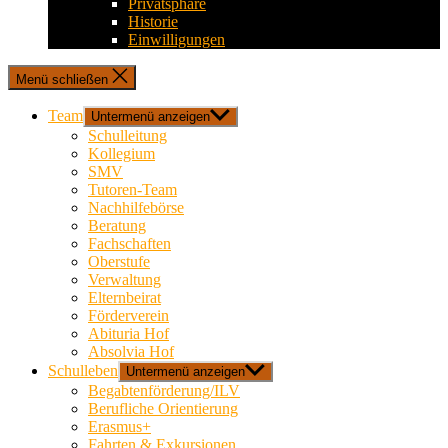
Privatsphäre
Historie
Einwilligungen
Menü schließen
Team
Untermenü anzeigen
Schulleitung
Kollegium
SMV
Tutoren-Team
Nachhilfebörse
Beratung
Fachschaften
Oberstufe
Verwaltung
Elternbeirat
Förderverein
Abituria Hof
Absolvia Hof
Schulleben
Untermenü anzeigen
Begabtenförderung/ILV
Berufliche Orientierung
Erasmus+
Fahrten & Exkursionen