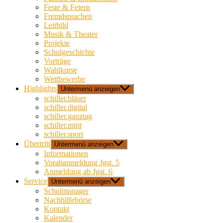
Feste & Feiern
Fremdsprachen
Leitbild
Musik & Theater
Projekte
Schulgeschichte
Vorträge
Wahlkurse
Wettbewerbe
Highlights
Untermenü anzeigen
schiller.bläser
schiller.digital
schiller.ganztag
schiller.mint
schiller.sport
Übertritt
Untermenü anzeigen
Informationen
Vorabanmeldung Jgst. 5
Anmeldung ab Jgst. 6
Service
Untermenü anzeigen
Schulmanager
Nachhilfebörse
Kontakt
Kalender