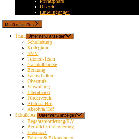
Privatsphäre
Historie
Einwilligungen
Menü schließen
Team
Untermenü anzeigen
Schulleitung
Kollegium
SMV
Tutoren-Team
Nachhilfebörse
Beratung
Fachschaften
Oberstufe
Verwaltung
Elternbeirat
Förderverein
Abituria Hof
Absolvia Hof
Schulleben
Untermenü anzeigen
Begabtenförderung/ILV
Berufliche Orientierung
Erasmus+
Fahrten & Exkursionen