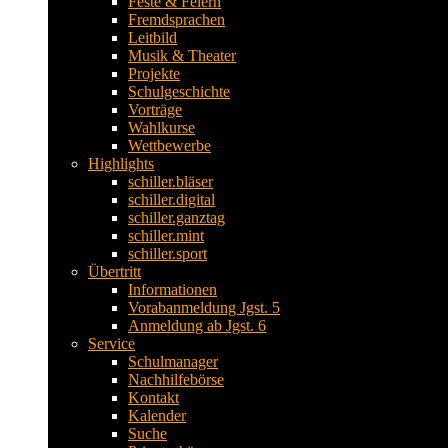
Feste & Feiern
Fremdsprachen
Leitbild
Musik & Theater
Projekte
Schulgeschichte
Vorträge
Wahlkurse
Wettbewerbe
Highlights
schiller.bläser
schiller.digital
schiller.ganztag
schiller.mint
schiller.sport
Übertritt
Informationen
Vorabanmeldung Jgst. 5
Anmeldung ab Jgst. 6
Service
Schulmanager
Nachhilfebörse
Kontakt
Kalender
Suche