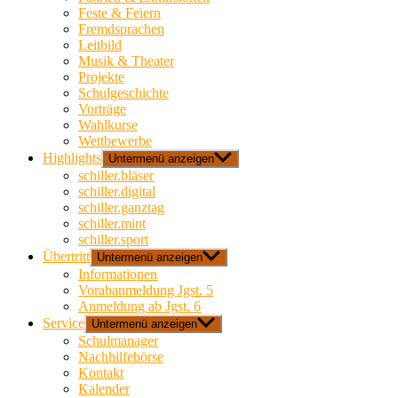
Feste & Feiern
Fremdsprachen
Leitbild
Musik & Theater
Projekte
Schulgeschichte
Vorträge
Wahlkurse
Wettbewerbe
Highlights
Untermenü anzeigen
schiller.bläser
schiller.digital
schiller.ganztag
schiller.mint
schiller.sport
Übertritt
Untermenü anzeigen
Informationen
Vorabanmeldung Jgst. 5
Anmeldung ab Jgst. 6
Service
Untermenü anzeigen
Schulmanager
Nachhilfebörse
Kontakt
Kalender