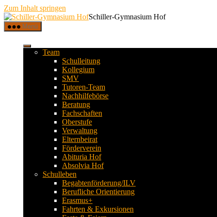
Zum Inhalt springen
Schiller-Gymnasium Hof
Menü
Team
Schulleitung
Kollegium
SMV
Tutoren-Team
Nachhilfebörse
Beratung
Fachschaften
Oberstufe
Verwaltung
Elternbeirat
Förderverein
Abituria Hof
Absolvia Hof
Schulleben
Begabtenförderung/ILV
Berufliche Orientierung
Erasmus+
Fahrten & Exkursionen