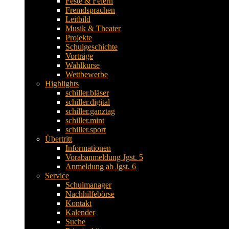
Feste & Feiern
Fremdsprachen
Leitbild
Musik & Theater
Projekte
Schulgeschichte
Vorträge
Wahlkurse
Wettbewerbe
Highlights
schiller.bläser
schiller.digital
schiller.ganztag
schiller.mint
schiller.sport
Übertritt
Informationen
Vorabanmeldung Jgst. 5
Anmeldung ab Jgst. 6
Service
Schulmanager
Nachhilfebörse
Kontakt
Kalender
Suche