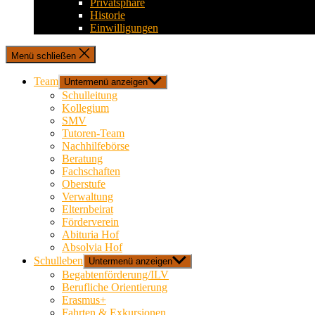
Privatsphäre
Historie
Einwilligungen
Menü schließen
Team
Untermenü anzeigen
Schulleitung
Kollegium
SMV
Tutoren-Team
Nachhilfebörse
Beratung
Fachschaften
Oberstufe
Verwaltung
Elternbeirat
Förderverein
Abituria Hof
Absolvia Hof
Schulleben
Untermenü anzeigen
Begabtenförderung/ILV
Berufliche Orientierung
Erasmus+
Fahrten & Exkursionen