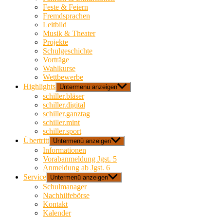
Feste & Feiern
Fremdsprachen
Leitbild
Musik & Theater
Projekte
Schulgeschichte
Vorträge
Wahlkurse
Wettbewerbe
Highlights
Untermenü anzeigen
schiller.bläser
schiller.digital
schiller.ganztag
schiller.mint
schiller.sport
Übertritt
Untermenü anzeigen
Informationen
Vorabanmeldung Jgst. 5
Anmeldung ab Jgst. 6
Service
Untermenü anzeigen
Schulmanager
Nachhilfebörse
Kontakt
Kalender