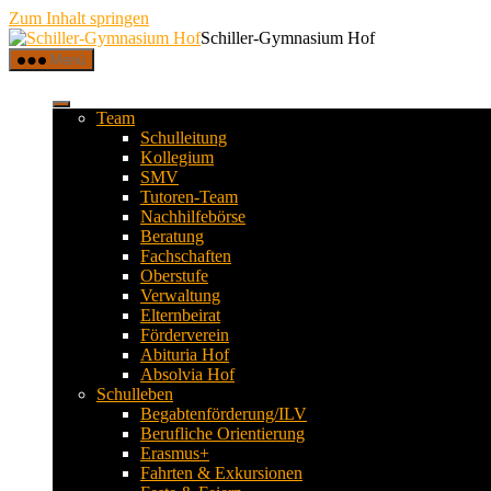
Zum Inhalt springen
Schiller-Gymnasium Hof
Menü
Team
Schulleitung
Kollegium
SMV
Tutoren-Team
Nachhilfebörse
Beratung
Fachschaften
Oberstufe
Verwaltung
Elternbeirat
Förderverein
Abituria Hof
Absolvia Hof
Schulleben
Begabtenförderung/ILV
Berufliche Orientierung
Erasmus+
Fahrten & Exkursionen