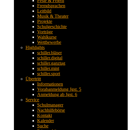
Feste & Feiern
Fremdsprachen
Leitbild
Musik & Theater
Projekte
Schulgeschichte
Vorträge
Wahlkurse
Wettbewerbe
Highlights
schiller.bläser
schiller.digital
schiller.ganztag
schiller.mint
schiller.sport
Übertritt
Informationen
Vorabanmeldung Jgst. 5
Anmeldung ab Jgst. 6
Service
Schulmanager
Nachhilfebörse
Kontakt
Kalender
Suche