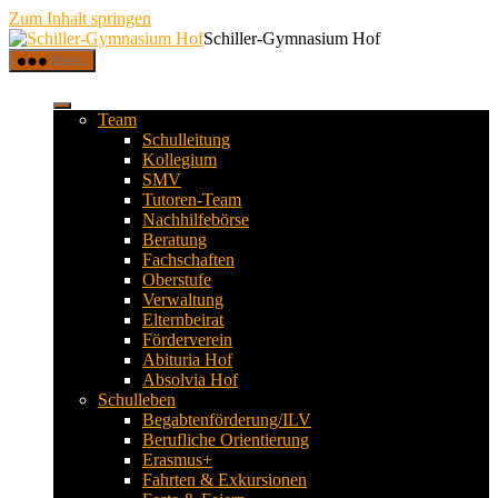
Zum Inhalt springen
Schiller-Gymnasium Hof
Menü
Team
Schulleitung
Kollegium
SMV
Tutoren-Team
Nachhilfebörse
Beratung
Fachschaften
Oberstufe
Verwaltung
Elternbeirat
Förderverein
Abituria Hof
Absolvia Hof
Schulleben
Begabtenförderung/ILV
Berufliche Orientierung
Erasmus+
Fahrten & Exkursionen