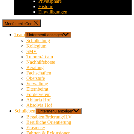
Privatsphäre
Historie
Einwilligungen
Menü schließen
Team
Untermenü anzeigen
Schulleitung
Kollegium
SMV
Tutoren-Team
Nachhilfebörse
Beratung
Fachschaften
Oberstufe
Verwaltung
Elternbeirat
Förderverein
Abituria Hof
Absolvia Hof
Schulleben
Untermenü anzeigen
Begabtenförderung/ILV
Berufliche Orientierung
Erasmus+
Fahrten & Exkursionen