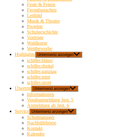
Feste & Feiern
Fremdsprachen
Leitbild
Musik & Theater
Projekte
Schulgeschichte
Vorträge
Wahlkurse
Wettbewerbe
Highlights
Untermenü anzeigen
schiller.bläser
schiller.digital
schiller.ganztag
schiller.mint
schiller.sport
Übertritt
Untermenü anzeigen
Informationen
Vorabanmeldung Jgst. 5
Anmeldung ab Jgst. 6
Service
Untermenü anzeigen
Schulmanager
Nachhilfebörse
Kontakt
Kalender