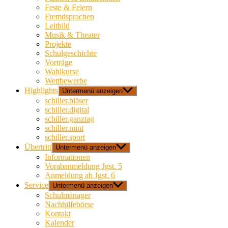
Feste & Feiern
Fremdsprachen
Leitbild
Musik & Theater
Projekte
Schulgeschichte
Vorträge
Wahlkurse
Wettbewerbe
Highlights
Untermenü anzeigen
schiller.bläser
schiller.digital
schiller.ganztag
schiller.mint
schiller.sport
Übertritt
Untermenü anzeigen
Informationen
Vorabanmeldung Jgst. 5
Anmeldung ab Jgst. 6
Service
Untermenü anzeigen
Schulmanager
Nachhilfebörse
Kontakt
Kalender