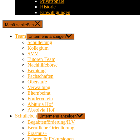
Privatsphäre
Historie
Einwilligungen
Menü schließen
Team
Untermenü anzeigen
Schulleitung
Kollegium
SMV
Tutoren-Team
Nachhilfebörse
Beratung
Fachschaften
Oberstufe
Verwaltung
Elternbeirat
Förderverein
Abituria Hof
Absolvia Hof
Schulleben
Untermenü anzeigen
Begabtenförderung/ILV
Berufliche Orientierung
Erasmus+
Fahrten & Exkursionen