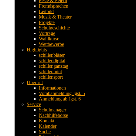
Feste & Feiern
Fremdsprachen
Leitbild
Musik & Theater
Projekte
Schulgeschichte
Vorträge
Wahlkurse
Wettbewerbe
Highlights
schiller.bläser
schiller.digital
schiller.ganztag
schiller.mint
schiller.sport
Übertritt
Informationen
Vorabanmeldung Jgst. 5
Anmeldung ab Jgst. 6
Service
Schulmanager
Nachhilfebörse
Kontakt
Kalender
Suche