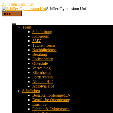
Zum Inhalt springen
Schiller-Gymnasium Hof
Menü
Team
Schulleitung
Kollegium
SMV
Tutoren-Team
Nachhilfebörse
Beratung
Fachschaften
Oberstufe
Verwaltung
Elternbeirat
Förderverein
Abituria Hof
Absolvia Hof
Schulleben
Begabtenförderung/ILV
Berufliche Orientierung
Erasmus+
Fahrten & Exkursionen