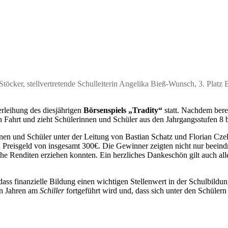
 Stöcker, stellvertretende Schulleiterin Angelika Bieß-Wunsch, 3. Platz 
rleihung des diesjährigen
Börsenspiels „Tradity“
statt. Nachdem bere
n Fahrt und zieht Schülerinnen und Schüler aus den Jahrgangsstufen 8 
nen und Schüler unter der Leitung von Bastian Schatz und Florian Cze
ein Preisgeld von insgesamt 300€. Die Gewinner zeigten nicht nur bee
ohe Renditen erziehen konnten. Ein herzliches Dankeschön gilt auch al
dass finanzielle Bildung einen wichtigen Stellenwert in der Schulbildu
en Jahren am
Schiller
fortgeführt wird und, dass sich unter den Schülern