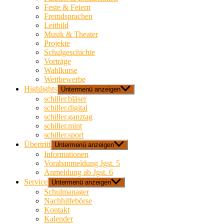
Feste & Feiern
Fremdsprachen
Leitbild
Musik & Theater
Projekte
Schulgeschichte
Vorträge
Wahlkurse
Wettbewerbe
Highlights
Untermenü anzeigen
schiller.bläser
schiller.digital
schiller.ganztag
schiller.mint
schiller.sport
Übertritt
Untermenü anzeigen
Informationen
Vorabanmeldung Jgst. 5
Anmeldung ab Jgst. 6
Service
Untermenü anzeigen
Schulmanager
Nachhilfebörse
Kontakt
Kalender