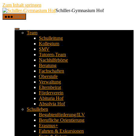
Zum Inhalt springen
Schiller-Gymnasium Hof
Menü
Team
Schulleitung
Kollegium
SMV
Tutoren-Team
Nachhilfebörse
Beratung
Fachschaften
Oberstufe
Verwaltung
Elternbeirat
Förderverein
Abituria Hof
Absolvia Hof
Schulleben
Begabtenförderung/ILV
Berufliche Orientierung
Erasmus+
Fahrten & Exkursionen