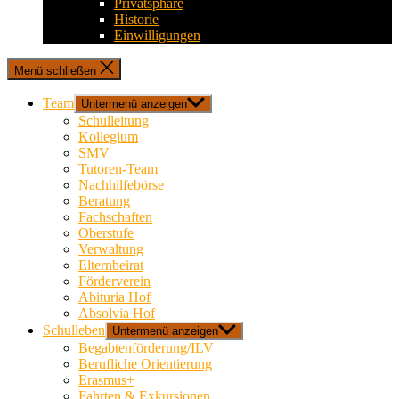
Privatsphäre
Historie
Einwilligungen
Menü schließen
Team
Untermenü anzeigen
Schulleitung
Kollegium
SMV
Tutoren-Team
Nachhilfebörse
Beratung
Fachschaften
Oberstufe
Verwaltung
Elternbeirat
Förderverein
Abituria Hof
Absolvia Hof
Schulleben
Untermenü anzeigen
Begabtenförderung/ILV
Berufliche Orientierung
Erasmus+
Fahrten & Exkursionen