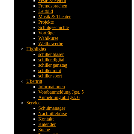
Feste & Feiern
Fremdsprachen
Leitbild
Musik & Theater
Projekte
Schulgeschichte
Vorträge
Wahlkurse
Wettbewerbe
Highlights
schiller.bläser
schiller.digital
schiller.ganztag
schiller.mint
schiller.sport
Übertritt
Informationen
Vorabanmeldung Jgst. 5
Anmeldung ab Jgst. 6
Service
Schulmanager
Nachhilfebörse
Kontakt
Kalender
Suche