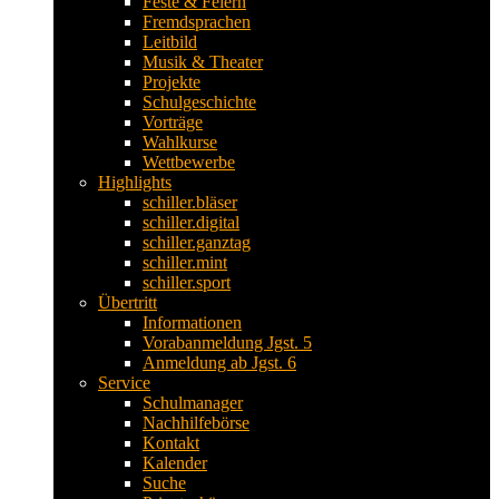
Feste & Feiern
Fremdsprachen
Leitbild
Musik & Theater
Projekte
Schulgeschichte
Vorträge
Wahlkurse
Wettbewerbe
Highlights
schiller.bläser
schiller.digital
schiller.ganztag
schiller.mint
schiller.sport
Übertritt
Informationen
Vorabanmeldung Jgst. 5
Anmeldung ab Jgst. 6
Service
Schulmanager
Nachhilfebörse
Kontakt
Kalender
Suche