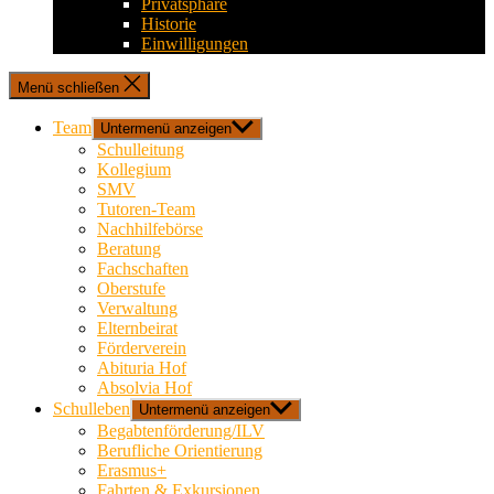
Privatsphäre
Historie
Einwilligungen
Menü schließen
Team
Untermenü anzeigen
Schulleitung
Kollegium
SMV
Tutoren-Team
Nachhilfebörse
Beratung
Fachschaften
Oberstufe
Verwaltung
Elternbeirat
Förderverein
Abituria Hof
Absolvia Hof
Schulleben
Untermenü anzeigen
Begabtenförderung/ILV
Berufliche Orientierung
Erasmus+
Fahrten & Exkursionen