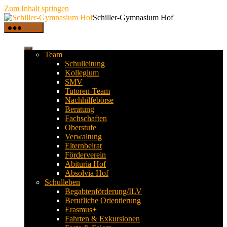
Zum Inhalt springen
Schiller-Gymnasium Hof
Menü
Team
Schulleitung
Kollegium
SMV
Tutoren-Team
Nachhilfebörse
Beratung
Fachschaften
Oberstufe
Verwaltung
Elternbeirat
Förderverein
Abituria Hof
Absolvia Hof
Schulleben
Begabtenförderung/ILV
Berufliche Orientierung
Erasmus+
Fahrten & Exkursionen