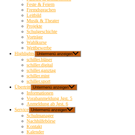
Feste & Feiern
Fremdsprachen
Leitbild
Musik & Theater
Projekte
Schulgeschichte
Vorträge
Wahlkurse
Wettbewerbe
Highlights
Untermenü anzeigen
schiller.bläser
schiller.digital
schiller.ganztag
schiller.mint
schiller.sport
Übertritt
Untermenü anzeigen
Informationen
Vorabanmeldung Jgst. 5
Anmeldung ab Jgst. 6
Service
Untermenü anzeigen
Schulmanager
Nachhilfebörse
Kontakt
Kalender