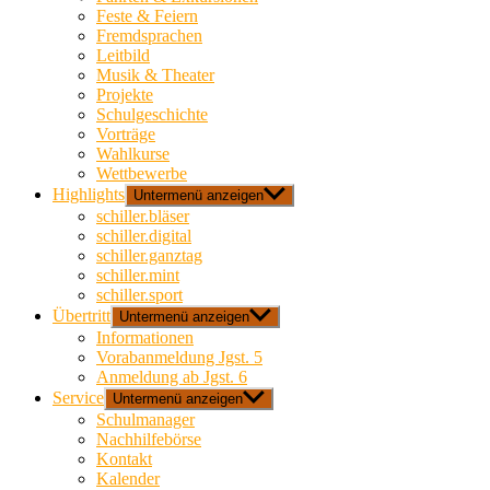
Feste & Feiern
Fremdsprachen
Leitbild
Musik & Theater
Projekte
Schulgeschichte
Vorträge
Wahlkurse
Wettbewerbe
Highlights
Untermenü anzeigen
schiller.bläser
schiller.digital
schiller.ganztag
schiller.mint
schiller.sport
Übertritt
Untermenü anzeigen
Informationen
Vorabanmeldung Jgst. 5
Anmeldung ab Jgst. 6
Service
Untermenü anzeigen
Schulmanager
Nachhilfebörse
Kontakt
Kalender