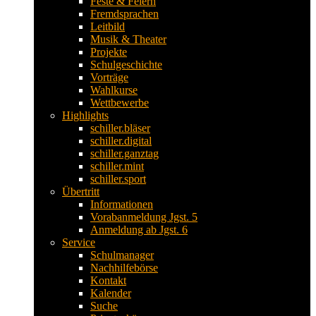
Feste & Feiern
Fremdsprachen
Leitbild
Musik & Theater
Projekte
Schulgeschichte
Vorträge
Wahlkurse
Wettbewerbe
Highlights
schiller.bläser
schiller.digital
schiller.ganztag
schiller.mint
schiller.sport
Übertritt
Informationen
Vorabanmeldung Jgst. 5
Anmeldung ab Jgst. 6
Service
Schulmanager
Nachhilfebörse
Kontakt
Kalender
Suche