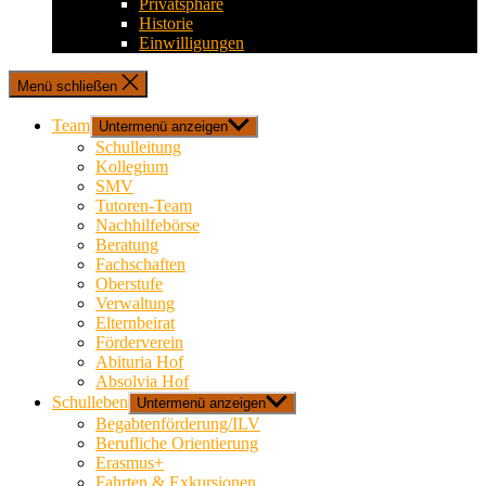
Privatsphäre
Historie
Einwilligungen
Menü schließen
Team
Untermenü anzeigen
Schulleitung
Kollegium
SMV
Tutoren-Team
Nachhilfebörse
Beratung
Fachschaften
Oberstufe
Verwaltung
Elternbeirat
Förderverein
Abituria Hof
Absolvia Hof
Schulleben
Untermenü anzeigen
Begabtenförderung/ILV
Berufliche Orientierung
Erasmus+
Fahrten & Exkursionen