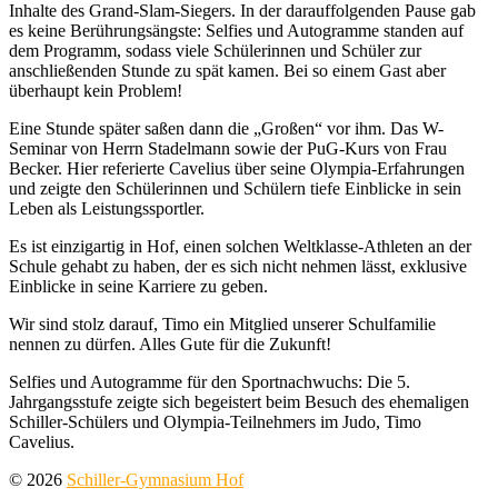
Inhalte des Grand-Slam-Siegers. In der darauffolgenden Pause gab
es keine Berührungsängste: Selfies und Autogramme standen auf
dem Programm, sodass viele Schülerinnen und Schüler zur
anschließenden Stunde zu spät kamen. Bei so einem Gast aber
überhaupt kein Problem!
Eine Stunde später saßen dann die „Großen“ vor ihm. Das W-
Seminar von Herrn Stadelmann sowie der PuG-Kurs von Frau
Becker. Hier referierte Cavelius über seine Olympia-Erfahrungen
und zeigte den Schülerinnen und Schülern tiefe Einblicke in sein
Leben als Leistungssportler.
Es ist einzigartig in Hof, einen solchen Weltklasse-Athleten an der
Schule gehabt zu haben, der es sich nicht nehmen lässt, exklusive
Einblicke in seine Karriere zu geben.
Wir sind stolz darauf, Timo ein Mitglied unserer Schulfamilie
nennen zu dürfen. Alles Gute für die Zukunft!
Selfies und Autogramme für den Sportnachwuchs: Die 5.
Jahrgangsstufe zeigte sich begeistert beim Besuch des ehemaligen
Schiller-Schülers und Olympia-Teilnehmers im Judo, Timo
Cavelius.
© 2026
Schiller-Gymnasium Hof