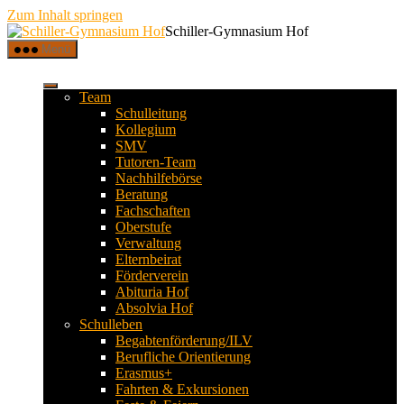
Zum Inhalt springen
Schiller-Gymnasium Hof
Menü
Team
Schulleitung
Kollegium
SMV
Tutoren-Team
Nachhilfebörse
Beratung
Fachschaften
Oberstufe
Verwaltung
Elternbeirat
Förderverein
Abituria Hof
Absolvia Hof
Schulleben
Begabtenförderung/ILV
Berufliche Orientierung
Erasmus+
Fahrten & Exkursionen