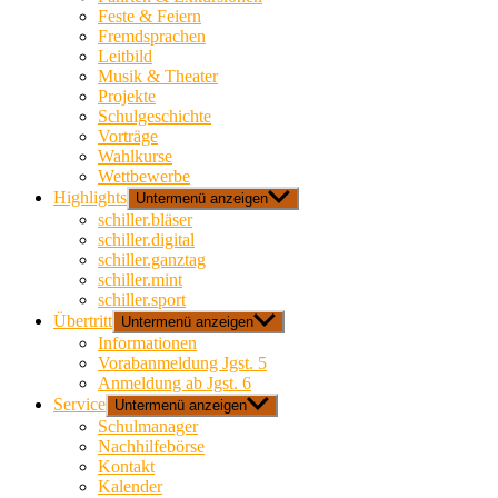
Feste & Feiern
Fremdsprachen
Leitbild
Musik & Theater
Projekte
Schulgeschichte
Vorträge
Wahlkurse
Wettbewerbe
Highlights
Untermenü anzeigen
schiller.bläser
schiller.digital
schiller.ganztag
schiller.mint
schiller.sport
Übertritt
Untermenü anzeigen
Informationen
Vorabanmeldung Jgst. 5
Anmeldung ab Jgst. 6
Service
Untermenü anzeigen
Schulmanager
Nachhilfebörse
Kontakt
Kalender