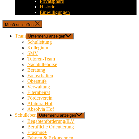
Privatsphäre
Historie
Einwilligungen
Menü schließen
Team
Untermenü anzeigen
Schulleitung
Kollegium
SMV
Tutoren-Team
Nachhilfebörse
Beratung
Fachschaften
Oberstufe
Verwaltung
Elternbeirat
Förderverein
Abituria Hof
Absolvia Hof
Schulleben
Untermenü anzeigen
Begabtenförderung/ILV
Berufliche Orientierung
Erasmus+
Fahrten & Exkursionen