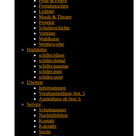
Feste & Feiern
Fremdsprachen
Leitbild
Musik & Theater
Projekte
Schulgeschichte
Vorträge
Wahlkurse
Wettbewerbe
Highlights
schiller.bläser
schiller.digital
schiller.ganztag
schiller.mint
schiller.sport
Übertritt
Informationen
Vorabanmeldung Jgst. 5
Anmeldung ab Jgst. 6
Service
Schulmanager
Nachhilfebörse
Kontakt
Kalender
Suche