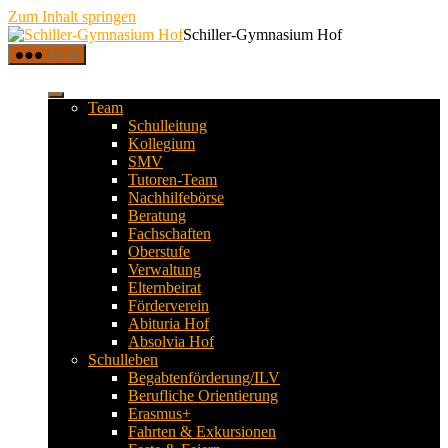
Zum Inhalt springen
Schiller-Gymnasium Hof
Menü
Team
Schulleitung
Kollegium
SMV
Tutoren-Team
Nachhilfebörse
Beratung
Fachschaften
Oberstufe
Verwaltung
Elternbeirat
Förderverein
Abituria Hof
Absolvia Hof
Schulleben
Begabtenförderung/ILV
Berufliche Orientierung
Erasmus+
Fahrten & Exkursionen