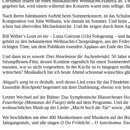
Christmas
feuern sie einen musikalischen Weihnachts-Hattrick ab. Un
gegeben hat, wird einem während des Konzerts warm ums selbige. Bl
Nach ihrem fulminanten Auftritt beim Sommerkonzert, ist das Schulor
Komposition von John Williams, wie damals im Sommer. Und beim „Retu
schon fast übervollen Michaeliskirche. Und die zeigen durch ihren App
Bill Wither’s
Lean on me
– Lusia Galoyan (11b) Sologesang – und d
gehört zu den bekanntesten Weihnachts-Chorgesängen, aus der Feder v
richtigen Töne, um dem Publikum tosenden Applaus am Ende der Darb
Und dann ist es soweit:
Drei Haselnüsse für Aschenbrödel
. 50 Jahre
Strumpfhosen-Film, dessen Kostüme eigentlich für einen Sommerdreh
mussten, war so nicht vorgesehen. In der Kirche ist es hingegen mo
wünschen? Musikalisch bin ich heute Abend schonmal wunschlos glü
Abigail’s song
ist es deshalb, weil dieses Lied extra für das Filmdebü
Ensemble
Röschpekt!
begeistert mit ihrer Darbietung, ebenso wie be
Letzter Wechsel auf der Bühne: Das Symphonische Blasorchester Hof 
Feuerberge (Montanas del Fuego)
steht auf dem Programm. Und die mu
weihnachtliches Mash-up der Lieder „
Macht hoch die Tür
“ sowie „
Ma
Wir beschließen mit über 400 Musikerinnen und Musikern auf der Büh
Jahrgangsstufe, und alle singen
O Du Fröhliche – O Sanctissima
. Ei