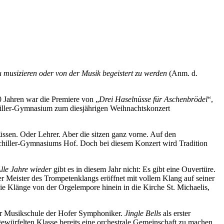
u musizieren oder von der Musik begeistert zu werden
(Anm. d.
 Jahren war die Premiere von „
Drei Haselnüsse für Aschenbrödel
“,
chiller-Gymnasium zum diesjährigen Weihnachtskonzert
ssen. Oder Lehrer. Aber die sitzen ganz vorne. Auf den
s Schiller-Gymnasiums Hof. Doch bei diesem Konzert wird Tradition
lle Jahre wieder
gibt es in diesem Jahr nicht: Es gibt eine Ouvertüre.
r Meister des Trompetenklangs eröffnet mit vollem Klang auf seiner
ie Klänge von der Orgelempore hinein in die Kirche St. Michaelis,
der Musikschule der Hofer Symphoniker.
Jingle Bells
als erster
ewürfelten Klasse bereits eine orchestrale Gemeinschaft zu machen.