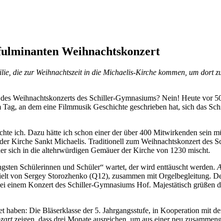
 fulminanten Weihnachtskonzert
ilie, die zur Weihnachtszeit in die Michaelis-Kirche kommen, um dort z
 des Weihnachtskonzerts des Schiller-Gymnasiums? Nein! Heute vor 50
m Tag, an dem eine Filmmusik Geschichte geschrieben hat, sich das S
te ich. Dazu hätte ich schon einer der über 400 Mitwirkenden sein mü
 in der Kirche Sankt Michaelis. Traditionell zum Weihnachtskonzert de
er sich in die altehrwürdigen Gemäuer der Kirche von 1230 mischt.
ngsten Schülerinnen und Schüler“ wartet, der wird enttäuscht werden.
A
pielt von Sergey Storozhenko (Q12), zusammen mit Orgelbegleitung. De
 bei einem Konzert des Schiller-Gymnasiums Hof. Majestätisch grüßen d
et haben: Die Bläserklasse der 5. Jahrgangsstufe, in Kooperation mit 
ozart
zeigen, dass drei Monate ausreichen, um aus einer neu zusammeng