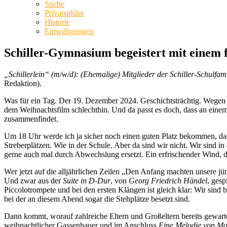
Suche
Privatsphäre
Historie
Einwilligungen
Schiller-Gymnasium begeistert mit einem
„Schillerlein“ (m/w/d): (Ehemalige) Mitglieder der Schiller-Schulfam
Redaktion).
Was für ein Tag. Der 19. Dezember 2024. Geschichtsträchtig. Wegen
dem Weihnachtsfilm schlechthin. Und da passt es doch, dass an eine
zusammenfindet.
Um 18 Uhr werde ich ja sicher noch einen guten Platz bekommen, dach
Streberplätzen. Wie in der Schule. Aber da sind wir nicht. Wir sind
gerne auch mal durch Abwechslung ersetzt. Ein erfrischender Wind, d
Wer jetzt auf die alljährlichen Zeilen „Den Anfang machten unsere jü
Und zwar aus der
Suite in D-Dur
, von
Georg Friedrich Händel
, ges
Piccolotrompete und bei den ersten Klängen ist gleich klar: Wir sind
bei der an diesem Abend sogar die Stehplätze besetzt sind.
Dann kommt, worauf zahlreiche Eltern und Großeltern bereits gewart
weihnachtlicher Gassenhauer und im Anschluss
Eine Melodie von M