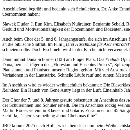
Anschließend begrüßt und bedankt sich Schulleiterin, Dr. Anke Emmin
übernommen haben:
Slawek Dudar, Ji Eun Kim, Elisabeth Nußrainer, Benjamin Sebald, Rai
Geduld und Motivationsfähigkeit der Dozentinnen und Dozenten, sind
Auch beim Chor der 5. und 6. Jahrgangsstufe, die sich im Anschluss 
an die biblische Sintflut. Im Film
„Drei Haselnüsse für Aschenbröde
schneien sollte. Doch Fischmehl wird in der Kirche nicht verwendet.
Dann nimmt Dana Schörner (10b) am Flügel Platz. Das
Prelude Op. 2
Dana, bereits Trägerin des „Florestan und Eusebius Preises“, Spitzen
Pianistinnen und Pianisten unserer Region gehört. Mit viel Ausdruck
Variationen in der Lautstärke. Schnelle Läufe rauf und runter. Meister
Im Anschluss wird es wieder weihnachtlich bekannter: Die Bläserklas
Reindeer.
Ein Hauch von Gene Autry liegt in der Luft. Eineinhalb Jahr
Der Chor der 7. und 8. Jahrgangsstufe präsentiert im Anschluss das
Ad
der Schülerinnen und Schüler erhellt. Die im Anschluss rockig-weihn
Martin Röder, vereint in Klavier und Gitarre. Zusammen mit 45 Sänger
zieht. Ja, „There’s something about Christmas time“.
JBO kommt 2025 nach Hof – wir haben sie schon beim Weihnachtsko