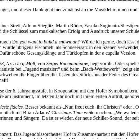
ger, und dieser Dank geht hier zunächst an die Musiklehrerinnen und M
ner Streit, Adrian Stieglitz, Martin Röder, Yasuko Sugimoto-Shestipero
 die Schlüssel zum musikalischen Erfolg und Ausdruck unserer Schüle
fragen D
o you want to build a snowman?
Würde ich gerne, doch lässt d
l“
wurde übrigens Fischmehl als Schneeersatz in den Szenen verwende
 Dafür schöne Gesangsklänge und Türklopfen in der a capella Version.
3, Nr. 5 in g-Moll,
von
Sergei Rachmaninow,
liegt vor ihr. Oder spiel
pianistin bei „Jugend musiziert“ und beim „Bach-Wettbewerb“, zeigt ein
 schweben die Finger über die Tasten des Stücks aus der Feder des Cre
haft!
se der 6. Jahrgangsstufe, in Kooperation mit den Hofer Symphonikern, 
e am Instrument, im letzten Jahr noch mit ihrem ersten Auftritt, gehöre
este fideles.
Besser bekannt als „Nun freut euch, ihr Christen“ oder „O
achtlich mit Brian Adams‘ C
hristmas Time
weitermachen. „We waited all
innen und Sängern. Da ist er wieder, der neue Schiller-Sound, der sei
nzert: Das Jugendblasorchester Hof in Zusammenarbeit mit den Hofe