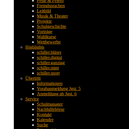
Feste & Feiern
Fremdsprachen
Leitbild
Musik & Theater
Projekte
Schulgeschichte
Vorträge
Wahlkurse
Wettbewerbe
Highlights
schiller.bläser
schiller.digital
schiller.ganztag
schiller.mint
schiller.sport
Übertritt
Informationen
Vorabanmeldung Jgst. 5
Anmeldung ab Jgst. 6
Service
Schulmanager
Nachhilfebörse
Kontakt
Kalender
Suche