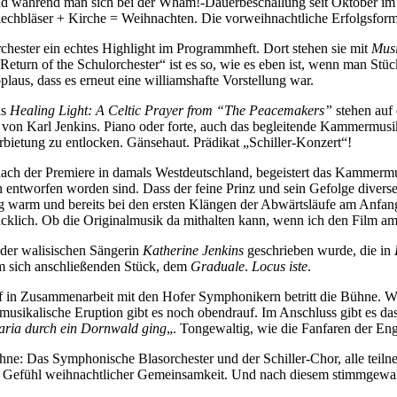
d während man sich bei der Wham!-Dauerbeschallung seit Oktober im Ra
echbläser + Kirche = Weihnachten. Die vorweihnachtliche Erfolgsform
chester ein echtes Highlight im Programmheft. Dort stehen sie mit
Mus
rn of the Schulorchester“ ist es so, wie es eben ist, wenn man Stücke 
laus, dass es erneut eine williamshafte Vorstellung war.
as
Healing Light: A Celtic Prayer from “The Peacemakers”
stehen auf 
on Karl Jenkins. Piano oder forte, auch das begleitende Kammermusike
ietung zu entlocken. Gänsehaut. Prädikat „Schiller-Konzert“!
 nach der Premiere in damals Westdeutschland, begeistert das Kammer
 entworfen worden sind. Dass der feine Prinz und sein Gefolge diver
llig warm und bereits bei den ersten Klängen der Abwärtsläufe am Anf
cklich. Ob die Originalmusik da mithalten kann, wenn ich den Film 
t der walisischen Sängerin
Katherine Jenkins
geschrieben wurde, die in
im sich anschließenden Stück, dem
Graduale
.
Locus iste
.
in Zusammenarbeit mit den Hofer Symphonikern betritt die Bühne. Wir
sikalische Eruption gibt es noch obendrauf. Im Anschluss gibt es das 
ria durch ein Dornwald ging
„. Tongewaltig, wie die Fanfaren der Engel
ne: Das Symphonische Blasorchester und der Schiller-Chor, alle teiln
n Gefühl weihnachtlicher Gemeinsamkeit. Und nach diesem stimmgewal