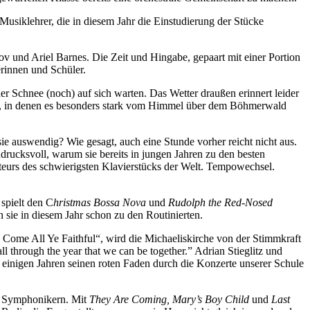
usiklehrer, die in diesem Jahr die Einstudierung der Stücke
v und Ariel Barnes. Die Zeit und Hingabe, gepaart mit einer Portion
rinnen und Schüler.
er Schnee (noch) auf sich warten. Das Wetter draußen erinnert leider
t, in denen es besonders stark vom Himmel über dem Böhmerwald
t sie auswendig? Wie gesagt, auch eine Stunde vorher reicht nicht aus.
drucksvoll, warum sie bereits in jungen Jahren zu den besten
ateurs des schwierigsten Klavierstücks der Welt. Tempowechsel.
spielt den C
hristmas Bossa Nova
und
Rudolph the Red-Nosed
n sie in diesem Jahr schon zu den Routinierten.
 Come All Ye Faithful“, wird die Michaeliskirche von der Stimmkraft
 through the year that we can be together.” Adrian Stieglitz und
t einigen Jahren seinen roten Faden durch die Konzerte unserer Schule
r Symphonikern. Mit
They Are Coming, Mary’s Boy Child
und
Last