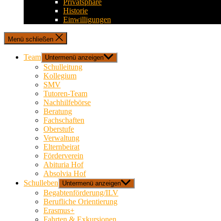
Privatsphäre
Historie
Einwilligungen
Menü schließen
Team
Untermenü anzeigen
Schulleitung
Kollegium
SMV
Tutoren-Team
Nachhilfebörse
Beratung
Fachschaften
Oberstufe
Verwaltung
Elternbeirat
Förderverein
Abituria Hof
Absolvia Hof
Schulleben
Untermenü anzeigen
Begabtenförderung/ILV
Berufliche Orientierung
Erasmus+
Fahrten & Exkursionen