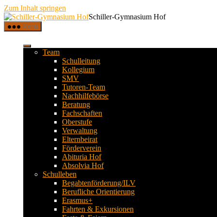
Zum Inhalt springen
Schiller-Gymnasium Hof
Menü
Team
Schulleitung
Kollegium
SMV
Tutoren-Team
Nachhilfebörse
Beratung
Fachschaften
Oberstufe
Verwaltung
Elternbeirat
Förderverein
Abituria Hof
Absolvia Hof
Schulleben
Begabtenförderung/ILV
Berufliche Orientierung
Erasmus+
Fahrten & Exkursionen