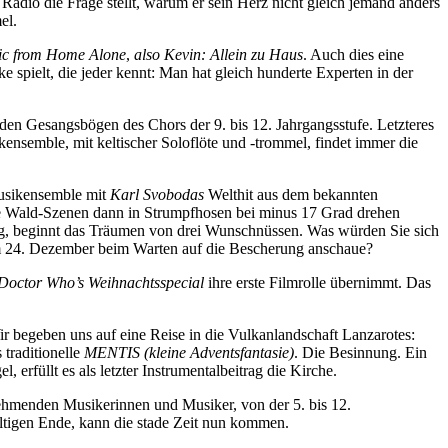
dio die Frage stellt, warum er sein Herz nicht gleich jemand anders
el.
ic from Home Alone
,
also Kevin: Allein zu Haus
. Auch dies eine
spielt, die jeder kennt: Man hat gleich hunderte Experten in der
den Gesangsbögen des Chors der 9. bis 12. Jahrgangsstufe. Letzteres
nsemble, mit keltischer Soloflöte und -trommel, findet immer die
musikensemble mit
Karl Svobodas
Welthit aus dem bekannten
se Wald-Szenen dann in Strumpfhosen bei minus 17 Grad drehen
ang, beginnt das Träumen von drei Wunschnüssen. Was würden Sie sich
am 24. Dezember beim Warten auf die Bescherung anschaue?
Doctor
Who’s Weihnachtsspecial
ihre erste Filmrolle übernimmt. Das
 begeben uns auf eine Reise in die Vulkanlandschaft Lanzarotes:
traditionelle
MENTIS (kleine Adventsfantasie)
. Die Besinnung. Ein
, erfüllt es als letzter Instrumentalbeitrag die Kirche.
ehmenden Musikerinnen und Musiker, von der 5. bis 12.
tigen Ende, kann die stade Zeit nun kommen.