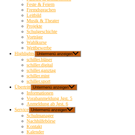
Feste & Feiern
Fremdsprachen
Leitbild
Musik & Theater
Projekte
Schulgeschichte
Vorträge
Wahlkurse
Wettbewerbe
Highlights
Untermenü anzeigen
schiller.bläser
schiller.digital
schiller.ganztag
schiller.mint
schiller.sport
Übertritt
Untermenü anzeigen
Informationen
Vorabanmeldung Jgst. 5
Anmeldung ab Jgst. 6
Service
Untermenü anzeigen
Schulmanager
Nachhilfebörse
Kontakt
Kalender