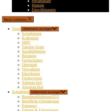
Privatsphäre
Historie
Einwilligungen
Menü schließen
Team
Untermenü anzeigen
Schulleitung
Kollegium
SMV
Tutoren-Team
Nachhilfebörse
Beratung
Fachschaften
Oberstufe
Verwaltung
Elternbeirat
Förderverein
Abituria Hof
Absolvia Hof
Schulleben
Untermenü anzeigen
Begabtenförderung/ILV
Berufliche Orientierung
Erasmus+
Fahrten & Exkursionen