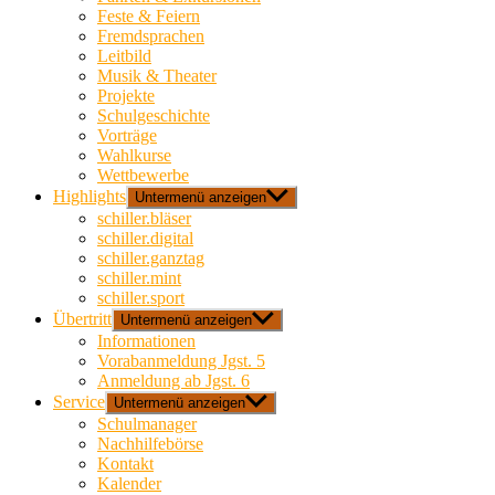
Feste & Feiern
Fremdsprachen
Leitbild
Musik & Theater
Projekte
Schulgeschichte
Vorträge
Wahlkurse
Wettbewerbe
Highlights
Untermenü anzeigen
schiller.bläser
schiller.digital
schiller.ganztag
schiller.mint
schiller.sport
Übertritt
Untermenü anzeigen
Informationen
Vorabanmeldung Jgst. 5
Anmeldung ab Jgst. 6
Service
Untermenü anzeigen
Schulmanager
Nachhilfebörse
Kontakt
Kalender