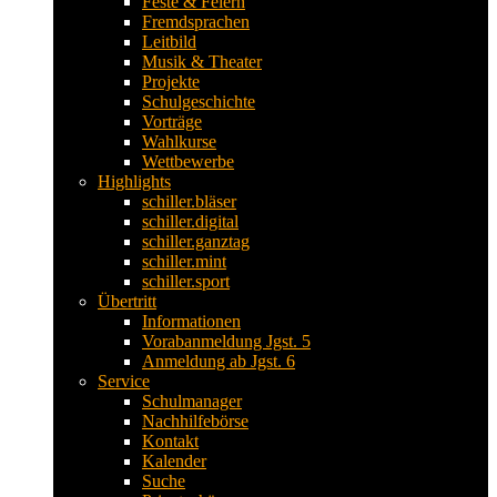
Feste & Feiern
Fremdsprachen
Leitbild
Musik & Theater
Projekte
Schulgeschichte
Vorträge
Wahlkurse
Wettbewerbe
Highlights
schiller.bläser
schiller.digital
schiller.ganztag
schiller.mint
schiller.sport
Übertritt
Informationen
Vorabanmeldung Jgst. 5
Anmeldung ab Jgst. 6
Service
Schulmanager
Nachhilfebörse
Kontakt
Kalender
Suche