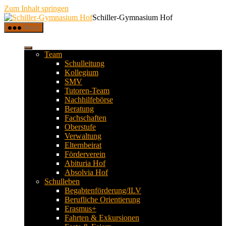
Zum Inhalt springen
Schiller-Gymnasium Hof
Menü
Team
Schulleitung
Kollegium
SMV
Tutoren-Team
Nachhilfebörse
Beratung
Fachschaften
Oberstufe
Verwaltung
Elternbeirat
Förderverein
Abituria Hof
Absolvia Hof
Schulleben
Begabtenförderung/ILV
Berufliche Orientierung
Erasmus+
Fahrten & Exkursionen