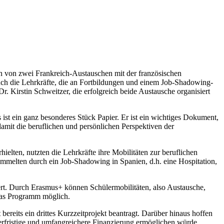
 von zwei Frankreich-Austauschen mit der französischen
Auch die Lehrkräfte, die an Fortbildungen und einem Job-Shadowing-
. Kirstin Schweitzer, die erfolgreich beide Austausche organisiert
 ist ein ganz besonderes Stück Papier. Er ist ein wichtiges Dokument,
mit die beruflichen und persönlichen Perspektiven der
elten, nutzten die Lehrkräfte ihre Mobilitäten zur beruflichen
mmelten durch ein Job-Shadowing in Spanien, d.h. eine Hospitation,
t. Durch Erasmus+ können Schülermobilitäten, also Austausche,
das Programm möglich.
bereits ein drittes Kurzzeitprojekt beantragt. Darüber hinaus hoffen
erfristige und umfangreichere Finanzierung ermöglichen würde.