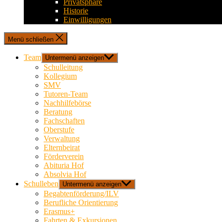
Privatsphäre
Historie
Einwilligungen
Menü schließen
Team
Untermenü anzeigen
Schulleitung
Kollegium
SMV
Tutoren-Team
Nachhilfebörse
Beratung
Fachschaften
Oberstufe
Verwaltung
Elternbeirat
Förderverein
Abituria Hof
Absolvia Hof
Schulleben
Untermenü anzeigen
Begabtenförderung/ILV
Berufliche Orientierung
Erasmus+
Fahrten & Exkursionen