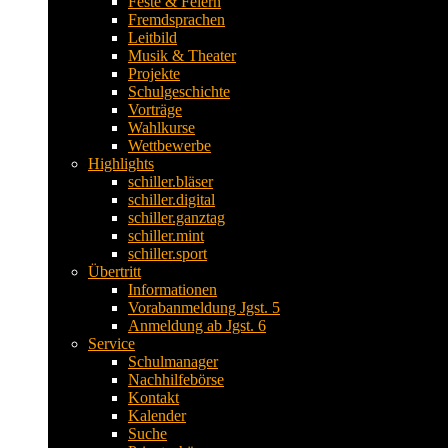
Feste & Feiern
Fremdsprachen
Leitbild
Musik & Theater
Projekte
Schulgeschichte
Vorträge
Wahlkurse
Wettbewerbe
Highlights
schiller.bläser
schiller.digital
schiller.ganztag
schiller.mint
schiller.sport
Übertritt
Informationen
Vorabanmeldung Jgst. 5
Anmeldung ab Jgst. 6
Service
Schulmanager
Nachhilfebörse
Kontakt
Kalender
Suche