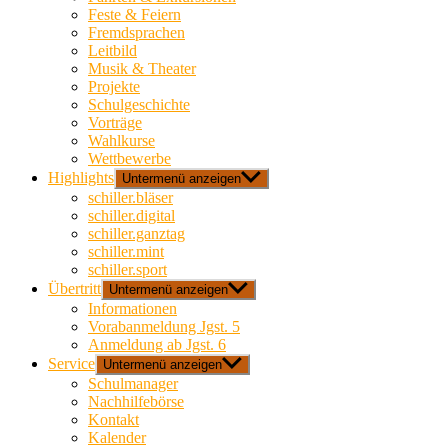
Feste & Feiern
Fremdsprachen
Leitbild
Musik & Theater
Projekte
Schulgeschichte
Vorträge
Wahlkurse
Wettbewerbe
Highlights
Untermenü anzeigen
schiller.bläser
schiller.digital
schiller.ganztag
schiller.mint
schiller.sport
Übertritt
Untermenü anzeigen
Informationen
Vorabanmeldung Jgst. 5
Anmeldung ab Jgst. 6
Service
Untermenü anzeigen
Schulmanager
Nachhilfebörse
Kontakt
Kalender