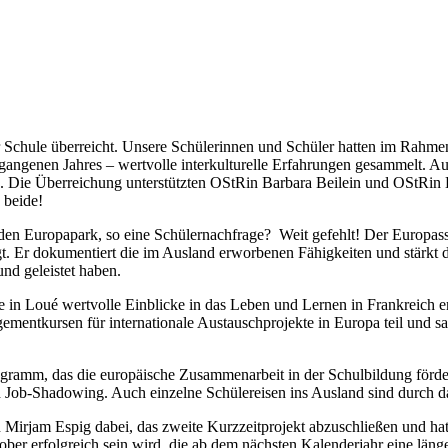
Schule überreicht. Unsere Schülerinnen und Schüler hatten im Rahmen
rgangenen Jahres – wertvolle interkulturelle Erfahrungen gesammelt. 
. Die Überreichung unterstützten OStRin Barbara Beilein und OStRin Dr
 beide!
n den Europapark, so eine Schülernachfrage? Weit gefehlt! Der Europass
 Er dokumentiert die im Ausland erworbenen Fähigkeiten und stärkt da
nd geleistet haben.
n Loué wertvolle Einblicke in das Leben und Lernen in Frankreich erhi
mentkursen für internationale Austauschprojekte in Europa teil und sa
amm, das die europäische Zusammenarbeit in der Schulbildung förder
nd Job-Shadowing. Auch einzelne Schülereisen ins Ausland sind durch 
 Mirjam Espig dabei, das zweite Kurzzeitprojekt abzuschließen und hat 
er erfolgreich sein wird, die ab dem nächsten Kalenderjahr eine läng