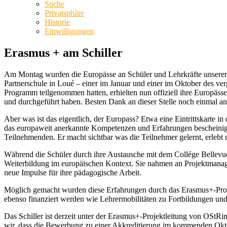
Suche
Privatsphäre
Historie
Einwilligungen
Erasmus + am Schiller
Am Montag wurden die Europässe an Schüler und Lehrkräfte unserer 
Partnerschule in Loué – einer im Januar und einer im Oktober des ve
Programm teilgenommen hatten, erhielten nun offiziell ihre Europässe
und durchgeführt haben. Besten Dank an dieser Stelle noch einmal an
Aber was ist das eigentlich, der Europass? Etwa eine Eintrittskarte i
das europaweit anerkannte Kompetenzen und Erfahrungen bescheinigt.
Teilnehmenden. Er macht sichtbar was die Teilnehmer gelernt, erlebt u
Während die Schüler durch ihre Austausche mit dem Collége Bellevue i
Weiterbildung im europäischen Kontext. Sie nahmen an Projektmanage
neue Impulse für ihre pädagogische Arbeit.
Möglich gemacht wurden diese Erfahrungen durch das Erasmus+-Progr
ebenso finanziert werden wie Lehrermobilitäten zu Fortbildungen u
Das Schiller ist derzeit unter der Erasmus+-Projektleitung von OStRin
wir, dass die Bewerbung zu einer Akkreditierung im kommenden Oktob