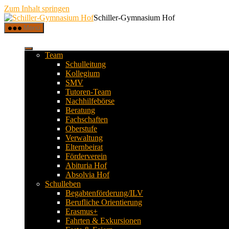
Zum Inhalt springen
Schiller-Gymnasium Hof
Menü
Team
Schulleitung
Kollegium
SMV
Tutoren-Team
Nachhilfebörse
Beratung
Fachschaften
Oberstufe
Verwaltung
Elternbeirat
Förderverein
Abituria Hof
Absolvia Hof
Schulleben
Begabtenförderung/ILV
Berufliche Orientierung
Erasmus+
Fahrten & Exkursionen