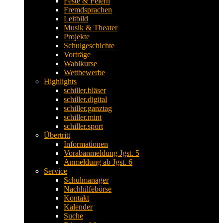
Feste & Feiern
Fremdsprachen
Leitbild
Musik & Theater
Projekte
Schulgeschichte
Vorträge
Wahlkurse
Wettbewerbe
Highlights
schiller.bläser
schiller.digital
schiller.ganztag
schiller.mint
schiller.sport
Übertritt
Informationen
Vorabanmeldung Jgst. 5
Anmeldung ab Jgst. 6
Service
Schulmanager
Nachhilfebörse
Kontakt
Kalender
Suche