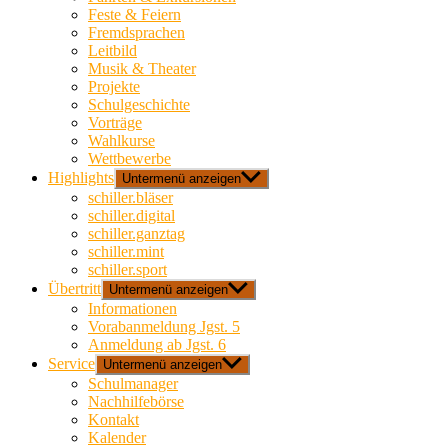
Feste & Feiern
Fremdsprachen
Leitbild
Musik & Theater
Projekte
Schulgeschichte
Vorträge
Wahlkurse
Wettbewerbe
Highlights
Untermenü anzeigen
schiller.bläser
schiller.digital
schiller.ganztag
schiller.mint
schiller.sport
Übertritt
Untermenü anzeigen
Informationen
Vorabanmeldung Jgst. 5
Anmeldung ab Jgst. 6
Service
Untermenü anzeigen
Schulmanager
Nachhilfebörse
Kontakt
Kalender