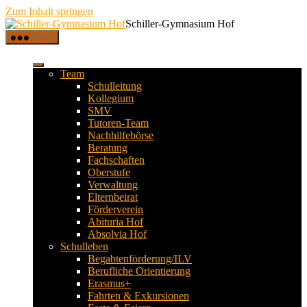
Zum Inhalt springen
Schiller-Gymnasium Hof
Menü
Team
Schulleitung
Kollegium
SMV
Tutoren-Team
Nachhilfebörse
Beratung
Fachschaften
Oberstufe
Verwaltung
Elternbeirat
Förderverein
Abituria Hof
Absolvia Hof
Schulleben
Begabtenförderung/ILV
Berufliche Orientierung
Erasmus+
Fahrten & Exkursionen