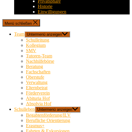
Privatsphäre
Historie
Einwilligungen
Menü schließen
Team
Untermenü anzeigen
Schulleitung
Kollegium
SMV
Tutoren-Team
Nachhilfebörse
Beratung
Fachschaften
Oberstufe
Verwaltung
Elternbeirat
Förderverein
Abituria Hof
Absolvia Hof
Schulleben
Untermenü anzeigen
Begabtenförderung/ILV
Berufliche Orientierung
Erasmus+
Fahrten & Exkursionen