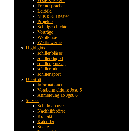
Feste & Feiern
Fremdsprachen
Leitbild
Musik & Theater
Projekte
Schulgeschichte
Vorträge
Wahlkurse
Wettbewerbe
Highlights
schiller.bläser
schiller.digital
schiller.ganztag
schiller.mint
schiller.sport
Übertritt
Informationen
Vorabanmeldung Jgst. 5
Anmeldung ab Jgst. 6
Service
Schulmanager
Nachhilfebörse
Kontakt
Kalender
Suche