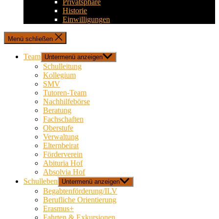
Privatsphäre
Historie
Einwilligungen
Menü schließen
Team
Untermenü anzeigen
Schulleitung
Kollegium
SMV
Tutoren-Team
Nachhilfebörse
Beratung
Fachschaften
Oberstufe
Verwaltung
Elternbeirat
Förderverein
Abituria Hof
Absolvia Hof
Schulleben
Untermenü anzeigen
Begabtenförderung/ILV
Berufliche Orientierung
Erasmus+
Fahrten & Exkursionen