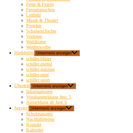
Feste & Feiern
Fremdsprachen
Leitbild
Musik & Theater
Projekte
Schulgeschichte
Vorträge
Wahlkurse
Wettbewerbe
Highlights
Untermenü anzeigen
schiller.bläser
schiller.digital
schiller.ganztag
schiller.mint
schiller.sport
Übertritt
Untermenü anzeigen
Informationen
Vorabanmeldung Jgst. 5
Anmeldung ab Jgst. 6
Service
Untermenü anzeigen
Schulmanager
Nachhilfebörse
Kontakt
Kalender