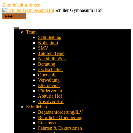
Zum Inhalt springen
Schiller-Gymnasium Hof
Menü
Team
Schulleitung
Kollegium
SMV
Tutoren-Team
Nachhilfebörse
Beratung
Fachschaften
Oberstufe
Verwaltung
Elternbeirat
Förderverein
Abituria Hof
Absolvia Hof
Schulleben
Begabtenförderung/ILV
Berufliche Orientierung
Erasmus+
Fahrten & Exkursionen