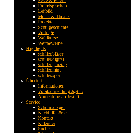
Feste & Feiern
Fremdsprachen
Leitbild
Musik & Theater
Projekte
Schulgeschichte
Vorträge
Wahlkurse
Wettbewerbe
Highlights
schiller.bläser
schiller.digital
schiller.ganztag
schiller.mint
schiller.sport
Übertritt
Informationen
Vorabanmeldung Jgst. 5
Anmeldung ab Jgst. 6
Service
Schulmanager
Nachhilfebörse
Kontakt
Kalender
Suche