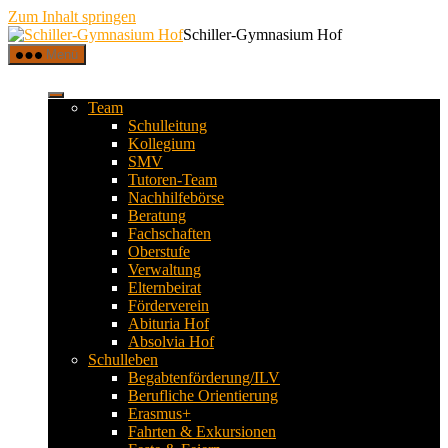
Zum Inhalt springen
Schiller-Gymnasium Hof
Menü
Team
Schulleitung
Kollegium
SMV
Tutoren-Team
Nachhilfebörse
Beratung
Fachschaften
Oberstufe
Verwaltung
Elternbeirat
Förderverein
Abituria Hof
Absolvia Hof
Schulleben
Begabtenförderung/ILV
Berufliche Orientierung
Erasmus+
Fahrten & Exkursionen