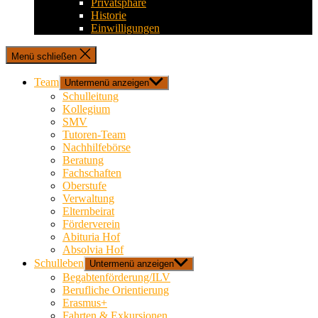
Privatsphäre
Historie
Einwilligungen
Menü schließen
Team
Untermenü anzeigen
Schulleitung
Kollegium
SMV
Tutoren-Team
Nachhilfebörse
Beratung
Fachschaften
Oberstufe
Verwaltung
Elternbeirat
Förderverein
Abituria Hof
Absolvia Hof
Schulleben
Untermenü anzeigen
Begabtenförderung/ILV
Berufliche Orientierung
Erasmus+
Fahrten & Exkursionen