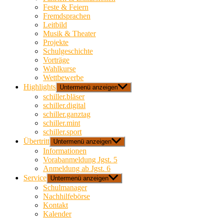
Feste & Feiern
Fremdsprachen
Leitbild
Musik & Theater
Projekte
Schulgeschichte
Vorträge
Wahlkurse
Wettbewerbe
Highlights
Untermenü anzeigen
schiller.bläser
schiller.digital
schiller.ganztag
schiller.mint
schiller.sport
Übertritt
Untermenü anzeigen
Informationen
Vorabanmeldung Jgst. 5
Anmeldung ab Jgst. 6
Service
Untermenü anzeigen
Schulmanager
Nachhilfebörse
Kontakt
Kalender