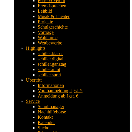
Feste & Feiern
Fremdsprachen
Leitbild
Musik & Theater
Projekte
Schulgeschichte
Vorträge
Wahlkurse
Wettbewerbe
Highlights
schiller.bläser
schiller.digital
schiller.ganztag
schiller.mint
schiller.sport
Übertritt
Informationen
Vorabanmeldung Jgst. 5
Anmeldung ab Jgst. 6
Service
Schulmanager
Nachhilfebörse
Kontakt
Kalender
Suche