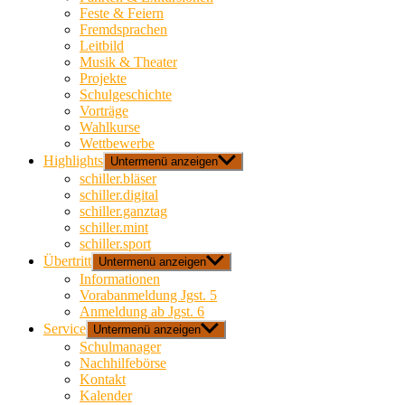
Feste & Feiern
Fremdsprachen
Leitbild
Musik & Theater
Projekte
Schulgeschichte
Vorträge
Wahlkurse
Wettbewerbe
Highlights
Untermenü anzeigen
schiller.bläser
schiller.digital
schiller.ganztag
schiller.mint
schiller.sport
Übertritt
Untermenü anzeigen
Informationen
Vorabanmeldung Jgst. 5
Anmeldung ab Jgst. 6
Service
Untermenü anzeigen
Schulmanager
Nachhilfebörse
Kontakt
Kalender