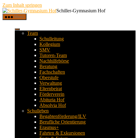
Zum Inhalt springen
Schiller-Gymnasium Hof
Menü
Team
Schulleitung
Kollegium
SMV
Tutoren-Team
Nachhilfebörse
Beratung
Fachschaften
Oberstufe
Verwaltung
Elternbeirat
Förderverein
Abituria Hof
Absolvia Hof
Schulleben
Begabtenförderung/ILV
Berufliche Orientierung
Erasmus+
Fahrten & Exkursionen