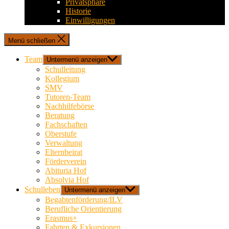
Privatsphäre
Historie
Einwilligungen
Menü schließen
Team
Untermenü anzeigen
Schulleitung
Kollegium
SMV
Tutoren-Team
Nachhilfebörse
Beratung
Fachschaften
Oberstufe
Verwaltung
Elternbeirat
Förderverein
Abituria Hof
Absolvia Hof
Schulleben
Untermenü anzeigen
Begabtenförderung/ILV
Berufliche Orientierung
Erasmus+
Fahrten & Exkursionen