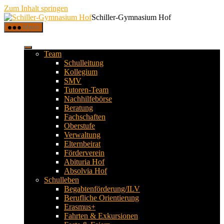
Zum Inhalt springen
Schiller-Gymnasium Hof
Menü
Team
Schulleitung
Kollegium
SMV
Tutoren-Team
Nachhilfebörse
Beratung
Fachschaften
Oberstufe
Verwaltung
Elternbeirat
Förderverein
Abituria Hof
Absolvia Hof
Schulleben
Begabtenförderung/ILV
Berufliche Orientierung
Erasmus+
Fahrten & Exkursionen