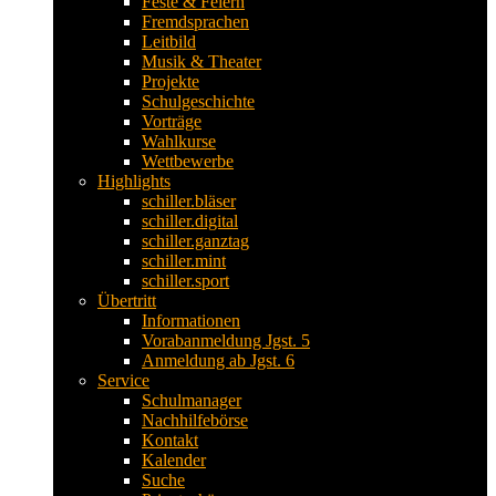
Feste & Feiern
Fremdsprachen
Leitbild
Musik & Theater
Projekte
Schulgeschichte
Vorträge
Wahlkurse
Wettbewerbe
Highlights
schiller.bläser
schiller.digital
schiller.ganztag
schiller.mint
schiller.sport
Übertritt
Informationen
Vorabanmeldung Jgst. 5
Anmeldung ab Jgst. 6
Service
Schulmanager
Nachhilfebörse
Kontakt
Kalender
Suche