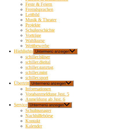
Feste & Feiern
Fremdsprachen
Leitbild
Musik & Theater
Projekte
Schulgeschichte
Vorträge
Wahlkurse
Wettbewerbe
Highlights
Untermenü anzeigen
schiller.bläser
schiller.digital
schiller.ganztag
schiller.mint
schiller.sport
Übertritt
Untermenü anzeigen
Informationen
Vorabanmeldung Jgst. 5
Anmeldung ab Jgst. 6
Service
Untermenü anzeigen
Schulmanager
Nachhilfebörse
Kontakt
Kalender