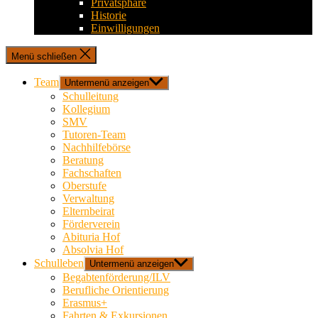
Privatsphäre
Historie
Einwilligungen
Menü schließen
Team
Untermenü anzeigen
Schulleitung
Kollegium
SMV
Tutoren-Team
Nachhilfebörse
Beratung
Fachschaften
Oberstufe
Verwaltung
Elternbeirat
Förderverein
Abituria Hof
Absolvia Hof
Schulleben
Untermenü anzeigen
Begabtenförderung/ILV
Berufliche Orientierung
Erasmus+
Fahrten & Exkursionen