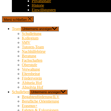
Privatsphäre
Historie
Einwilligungen
Menü schließen
Team
Untermenü anzeigen
Schulleitung
Kollegium
SMV
Tutoren-Team
Nachhilfebörse
Beratung
Fachschaften
Oberstufe
Verwaltung
Elternbeirat
Förderverein
Abituria Hof
Absolvia Hof
Schulleben
Untermenü anzeigen
Begabtenförderung/ILV
Berufliche Orientierung
Erasmus+
Fahrten & Exkursionen