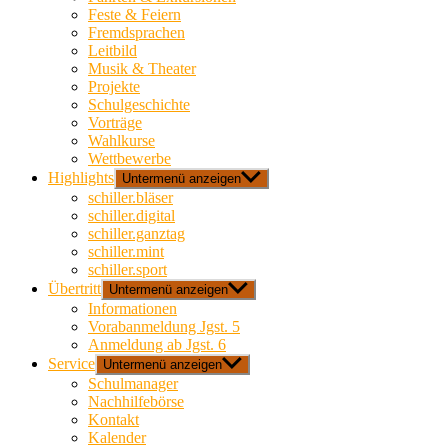
Feste & Feiern
Fremdsprachen
Leitbild
Musik & Theater
Projekte
Schulgeschichte
Vorträge
Wahlkurse
Wettbewerbe
Highlights
Untermenü anzeigen
schiller.bläser
schiller.digital
schiller.ganztag
schiller.mint
schiller.sport
Übertritt
Untermenü anzeigen
Informationen
Vorabanmeldung Jgst. 5
Anmeldung ab Jgst. 6
Service
Untermenü anzeigen
Schulmanager
Nachhilfebörse
Kontakt
Kalender