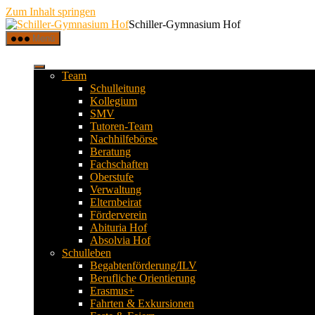
Zum Inhalt springen
Schiller-Gymnasium Hof
Menü
Team
Schulleitung
Kollegium
SMV
Tutoren-Team
Nachhilfebörse
Beratung
Fachschaften
Oberstufe
Verwaltung
Elternbeirat
Förderverein
Abituria Hof
Absolvia Hof
Schulleben
Begabtenförderung/ILV
Berufliche Orientierung
Erasmus+
Fahrten & Exkursionen