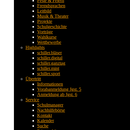
Feste & Feiern
Fremdsprachen
Leitbild
Musik & Theater
Projekte
Schulgeschichte
Vorträge
Wahlkurse
Wettbewerbe
Highlights
schiller.bläser
schiller.digital
schiller.ganztag
schiller.mint
schiller.sport
Übertritt
Informationen
Vorabanmeldung Jgst. 5
Anmeldung ab Jgst. 6
Service
Schulmanager
Nachhilfebörse
Kontakt
Kalender
Suche