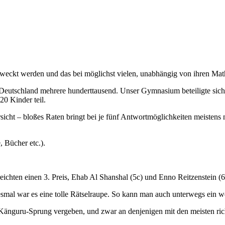
eckt werden und das bei möglichst vielen, unabhängig von ihren Mat
n Deutschland mehrere hunderttausend. Unser Gymnasium beteiligte sich 
0 Kinder teil.
icht – bloßes Raten bringt bei je fünf Antwortmöglichkeiten meisten
 Bücher etc.).
ichten einen 3. Preis, Ehab Al Shanshal (5c) und Enno Reitzenstein (6d
smal war es eine tolle Rätselraupe. So kann man auch unterwegs ein we
 Känguru-Sprung vergeben, und zwar an denjenigen mit den meisten rich