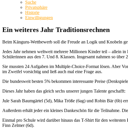
Suche
Privatsphäre
Historie
Einwilligungen
Ein weiteres Jahr Traditionsrechnen
Beim Känguru-Wettbewerb soll die Freude an Logik und Knobeln gew
Jedes Jahr nehmen weltweit mehrere Millionen Kinder teil – allein i
Schülerinnen aus den 7. Und 8. Klassen. Insgesamt nahmen so über 22
Sie mussten 24 Aufgaben im Multiple-Choice-Format lösen. Aber Vors
im Zweifel vorsichtig und ließ auch mal eine Frage aus.
Die bundesweit besten 5% bekommen interessante Preise (Denkspiele,
Dieses Jahr haben das gleich sechs unserer jungen Talente geschafft:
Jule Sarah Baumgärtel (5d), Mika Tröße (6ag) und Robin Bär (6b) erre
Außerdem erhält jeder ein kleines Dankeschön für die Teilnahme. Die
Einmal pro Schule wird darüber hinaus das T-Shirt für den weitesten
Finn Zelmer (6d).