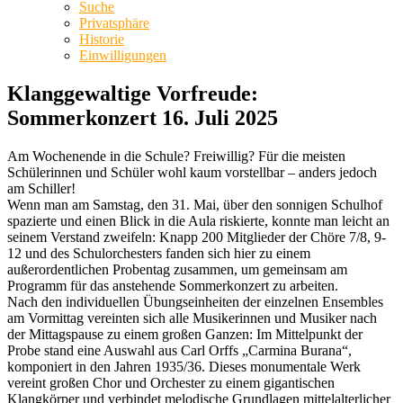
Suche
Privatsphäre
Historie
Einwilligungen
Klanggewaltige Vorfreude:
Sommerkonzert 16. Juli 2025
Am Wochenende in die Schule? Freiwillig? Für die meisten
Schülerinnen und Schüler wohl kaum vorstellbar – anders jedoch
am Schiller!
Wenn man am Samstag, den 31. Mai, über den sonnigen Schulhof
spazierte und einen Blick in die Aula riskierte, konnte man leicht an
seinem Verstand zweifeln: Knapp 200 Mitglieder der Chöre 7/8, 9-
12 und des Schulorchesters fanden sich hier zu einem
außerordentlichen Probentag zusammen, um gemeinsam am
Programm für das anstehende Sommerkonzert zu arbeiten.
Nach den individuellen Übungseinheiten der einzelnen Ensembles
am Vormittag vereinten sich alle Musikerinnen und Musiker nach
der Mittagspause zu einem großen Ganzen: Im Mittelpunkt der
Probe stand eine Auswahl aus Carl Orffs „Carmina Burana“,
komponiert in den Jahren 1935/36. Dieses monumentale Werk
vereint großen Chor und Orchester zu einem gigantischen
Klangkörper und verbindet melodische Grundlagen mittelalterlicher