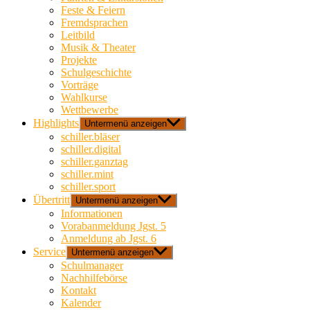
Feste & Feiern
Fremdsprachen
Leitbild
Musik & Theater
Projekte
Schulgeschichte
Vorträge
Wahlkurse
Wettbewerbe
Highlights
Untermenü anzeigen
schiller.bläser
schiller.digital
schiller.ganztag
schiller.mint
schiller.sport
Übertritt
Untermenü anzeigen
Informationen
Vorabanmeldung Jgst. 5
Anmeldung ab Jgst. 6
Service
Untermenü anzeigen
Schulmanager
Nachhilfebörse
Kontakt
Kalender