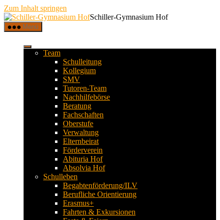
Zum Inhalt springen
Schiller-Gymnasium Hof
Menü
Team
Schulleitung
Kollegium
SMV
Tutoren-Team
Nachhilfebörse
Beratung
Fachschaften
Oberstufe
Verwaltung
Elternbeirat
Förderverein
Abituria Hof
Absolvia Hof
Schulleben
Begabtenförderung/ILV
Berufliche Orientierung
Erasmus+
Fahrten & Exkursionen