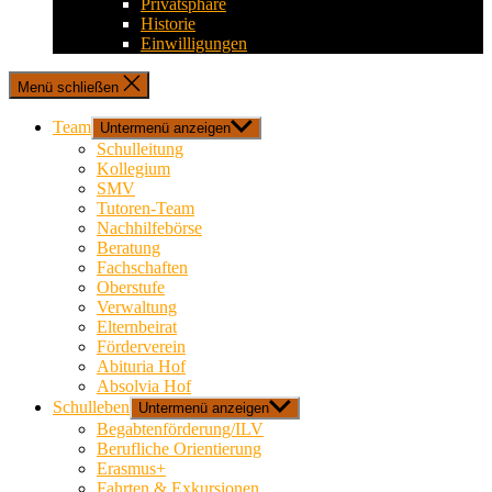
Privatsphäre
Historie
Einwilligungen
Menü schließen
Team
Untermenü anzeigen
Schulleitung
Kollegium
SMV
Tutoren-Team
Nachhilfebörse
Beratung
Fachschaften
Oberstufe
Verwaltung
Elternbeirat
Förderverein
Abituria Hof
Absolvia Hof
Schulleben
Untermenü anzeigen
Begabtenförderung/ILV
Berufliche Orientierung
Erasmus+
Fahrten & Exkursionen