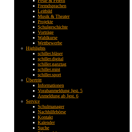
Feste & Feiern
Fremdsprachen
Leitbild
Musik & Theater
Projekte
Schulgeschichte
Vorträge
Wahlkurse
Wettbewerbe
Highlights
schiller.bläser
schiller.digital
schiller.ganztag
schiller.mint
schiller.sport
Übertritt
Informationen
Vorabanmeldung Jgst. 5
Anmeldung ab Jgst. 6
Service
Schulmanager
Nachhilfebörse
Kontakt
Kalender
Suche